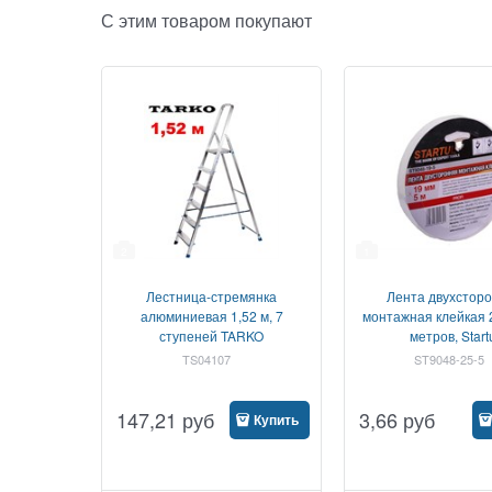
С этим товаром покупают
2
1
Лестница-стремянка
Лента двухстор
алюминиевая 1,52 м, 7
монтажная клейкая 2
ступеней TARKO
метров, Start
TS04107
ST9048-25-5
147,21
руб
3,66
руб
Купить