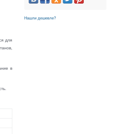
Нашли дешевле?
ся для
танов,
ание в
ть.