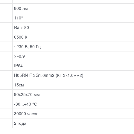
800 лм
110°
Ra > 80
6500 К
~230 В, 50 Гц
>=0,9
IP64
H05RN-F 3G1.0mm2 (КГ 3х1.0мм2)
15см
90x25x70 мм
-30...+40 °С
30000 часов
2 года