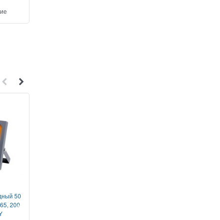
ние
Добавить в сравнение
Добавить в сравнен
1
1
дный 50
Прожектор светодиодный 20
Прожектор светодиод
 65, 200-
Вт, 6500 K, IP 64, ЮПИТЕР
датч. движ. 30 Вт 6
Y
SMD (1600 лм, холодный
ЮПИТЕР (2600 лм, хо