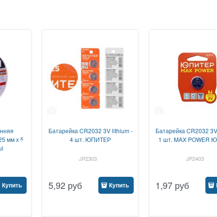
2
1
онняя
Батарейка CR2032 3V lithium -
Батарейка CR2032 3V l
5 мм х 5
4 шт. ЮПИТЕР
1 шт. MAX POWER 
ul
JP2303
JP2403
5,92
руб
1,97
руб
Купить
Купить