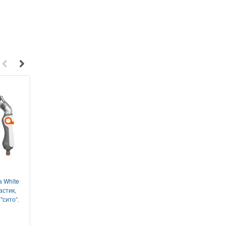
1
2
а White
Пистолет поливочный 8
Соединитель с рез
стик,
функций регулируемый
внутренней 1" на 3/4"
"сито",
металлический.
кран BRADAS (Пол
обрезиненный, кран под
Р75
Ф11
палец, BRADAS