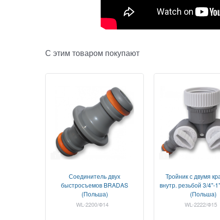
С этим товаром покупают
1
1
Соединитель двух
Тройник с двумя кр
быстросъемов BRADAS
внутр. резьбой 3/4"-
(Польша)
(Польша)
WL-2200/Ф14
WL-2222/Ф15