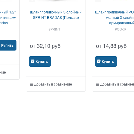
ный 1/2"
Шланг поливочный 3-слойный
Шланг поливочный Р
фитингами
SPRINT BRADAS (Польша)
желтый 3-слойн
adas
армированны
SPRINT
POD-Ж
от
32,10
руб
от
14,88
руб
Купить
Купить
Купить
ение
Добавить в сравнение
Добавить в сравне