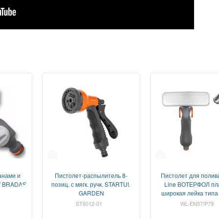
1
2
анами и
Пистолет-распылитель 8-
Пистолет для полив
1" BRADAS
позиц. с мягк. ручк. STARTUL
Line ВОТЕРФОЛ пла
GARDEN
широкая лейка типа 
Bradas
ST6012-01
WL-EN57/P79