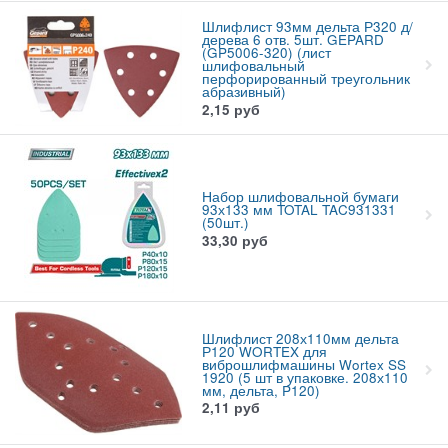
Шлифлист 93мм дельта Р320 д/
дерева 6 отв. 5шт. GEPARD
(GP5006-320) (лист
шлифовальный
перфорированный треугольник
абразивный)
2,15
руб
Набор шлифовальной бумаги
93х133 мм TOTAL TAC931331
(50шт.)
33,30
руб
Шлифлист 208х110мм дельта
Р120 WORTEX для
виброшлифмашины Wortex SS
1920 (5 шт в упаковке. 208х110
мм, дельта, P120)
2,11
руб