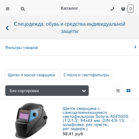
Каталог
0
Спецодежда, обувь и средства индивидуальной
защиты
Фильтры товаров
Щитки и маски сварщика
Стекла и светофильтры
Щиток сварщика с
самозатемняющимся
светофильтром Solaris ASF500S
(1/2/1/2; 94х43 мм; DIN 4/9-13;
шлифовка; рег.чувств.;
рег.задерж.)
58,41
руб