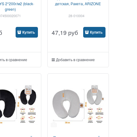
 2*200г/м2 (black-
детская, Ракета, ARIZONE
green)
074500020071
28-010004
б
47,19
руб
Купить
Купить
ть в сравнение
Добавить в сравнение
1