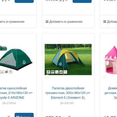
ить в сравнение
Добавить в сравнение
Добави
3
1
атка однослойная
Палатка двухслойная
Домик
тная, 210х180х130 см,
трехместная, 300х180х120 см,
детская,
yote-3 ARIZONE
Element-3 (Элемент-3),
З
зеленая, ARIZONE
28-274504
28-300180