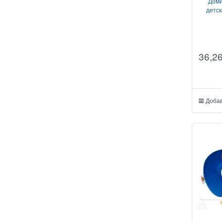
Доми
детск
36,2
Добав
1