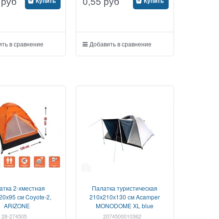
руб
0,55
руб
Купить
Купить
ть в сравнение
Добавить в сравнение
3
атка 2-хместная
Палатка туристическая
20х95 см Coyote-2,
210х210х130 см Acamper
ARIZONE
MONODOME XL blue
28-274505
2074500010362