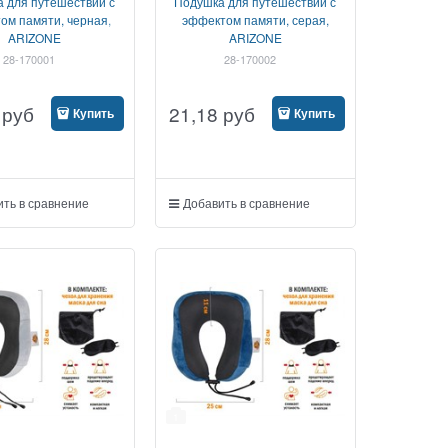
 для путешествий с
Подушка для путешествий с
ом памяти, черная,
эффектом памяти, серая,
ARIZONE
ARIZONE
28-170001
28-170002
руб
21,18
руб
Купить
Купить
ть в сравнение
Добавить в сравнение
1