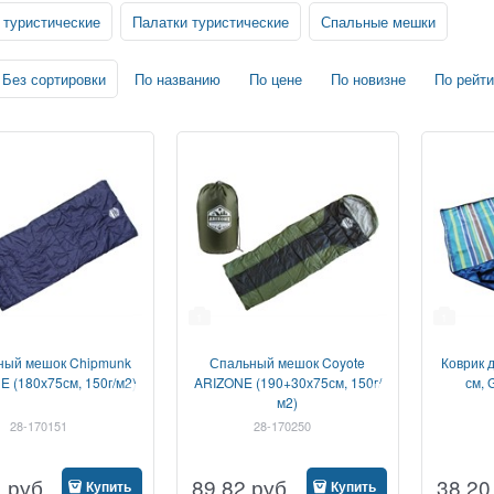
 туристические
Палатки туристические
Спальные мешки
Без сортировки
По названию
По цене
По новизне
По рейти
1
1
ный мешок Chipmunk
Спальный мешок Coyote
Коврик 
 (180х75см, 150г/м2)
ARIZONE (190+30х75см, 150г/
см, 
м2)
28-170151
28-170250
1
руб
89,82
руб
38,20
Купить
Купить