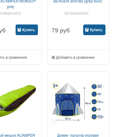
я ACAMPER MONSUN
BERGEN 300г/м2 (gray-blue)
gray
074500010270
2074500020033
уб
79
руб
Купить
Купить
ть в сравнение
Добавить в сравнение
1
ый мешок ACAMPER
Домик- палатка игровая