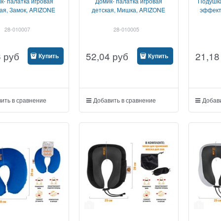
к- палатка игровая
Домик- палатка игровая
Подушка
ая, Замок, ARIZONE
детская, Мишка, ARIZONE
эффект
28-010007
28-010005
6
руб
52,04
руб
21,18
Купить
Купить
ить в сравнение
Добавить в сравнение
Добави
1
1