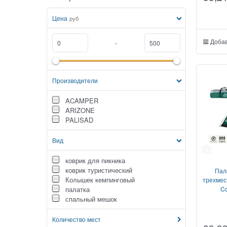
Цена
руб
Добав
-
Производители
ACAMPER
ARIZONE
PALISAD
Вид
3
коврик для пикника
коврик туристический
Пал
Колышек кемпинговый
трехмес
палатка
Co
спальный мешок
Количество мест