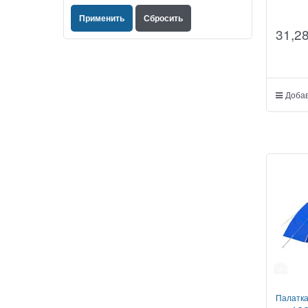
31,2
Добав
3
Палатк