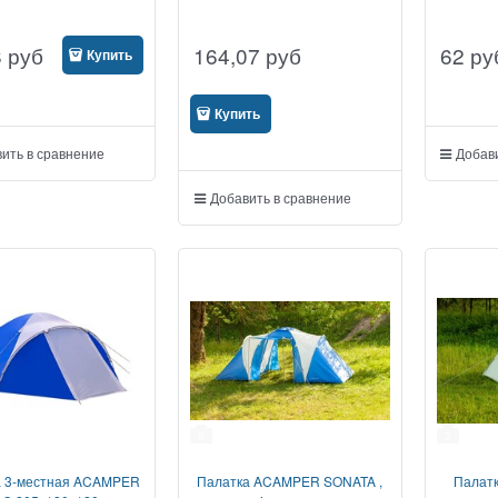
8
руб
164,07
руб
62
ру
Купить
Купить
ить в сравнение
Добави
Добавить в сравнение
5
3
а 3-местная ACAMPER
Палатка ACAMPER SONATA ,
Палатк