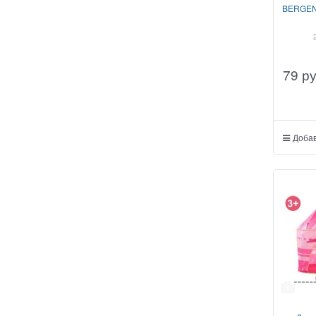
BERGEN 
79
р
Добав
1