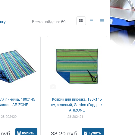
нгу
Всего найдено:
59
2
для пикника, 180х145
Коврик для пикника, 180х145
Garden, ARIZONE
см, зеленый, Garden (Гарден),
ARIZONE
28-202420
28-202421
руб
38,20
руб
Купить
Купить