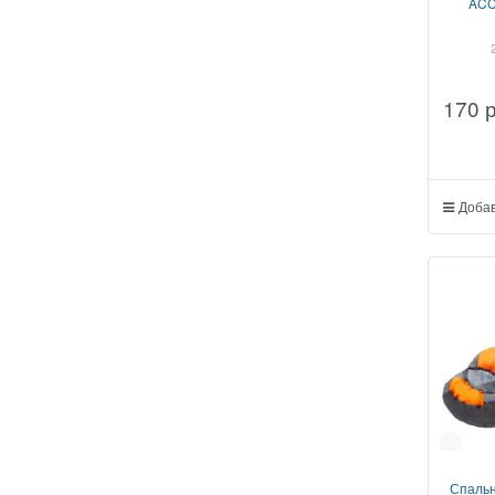
ACC
170
Добав
6
Спаль