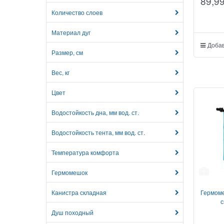
89,9
Количество слоев
Материал дуг
Добав
Размер, см
Вес, кг
Цвет
Водостойкость дна, мм вод. ст.
Водостойкость тента, мм вод. ст.
Температура комфорта
Гермомешок
1
Канистра складная
Гермоме
с
Душ походный