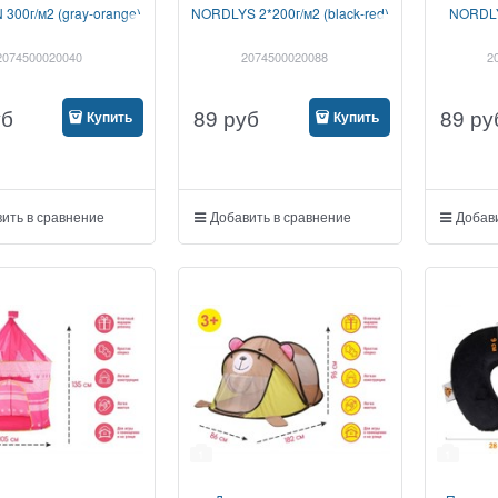
300г/м2 (gray-orange)
NORDLYS 2*200г/м2 (black-red)
NORDLYS
2074500020040
2074500020088
2
уб
89
руб
89
ру
Купить
Купить
ить в сравнение
Добавить в сравнение
Добави
1
1