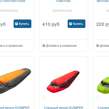
O 205х180х120см
4-местная
местна
2074500010072
2074500010164
2
руб
410
руб
220
р
Купить
Купить
ить в сравнение
Добавить в сравнение
Добави
5
5
ный мешок ACAMPER
Спальный мешок ACAMPER
Спальн