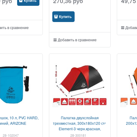
9
руб
270,36
руб
49,75
Купить
Купить
ить в сравнение
Добави
Добавить в сравнение
3
2
шок, 10 л, PVC HARD,
Палатка двухслойная
Пал
иний, ARIZONE
трехместная, 300х180х120 см,
200х1
Element-3 черн.красная,
ARIZONE
28-102047
28-300181