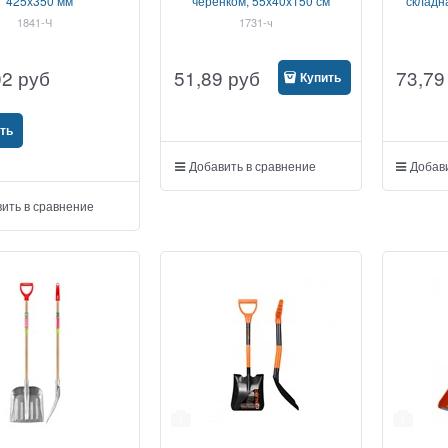
425х350 мм
черенком, 55х40х150 см
складн
1841-Ч
1731-ч
02
руб
51,89
руб
73,79
Купить
ть
Добавить в сравнение
Добави
ить в сравнение
1
1