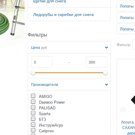
Щетки для снега
Лопаты 
Ледорубы и скребки для снега
Лопаты 
Лопаты 
Фильтры
Фильтр:
Цена
руб
-
Производители
AMIGO
Daewoo Power
PALISAD
1
Sparta
БТЗ
Лопата 
ИнструмАгро
САХАРА
Сибртех
дер