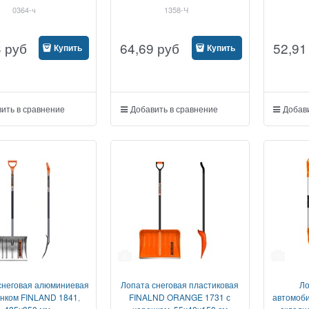
нтроИнструмент
0364-ч
1358-Ч
3
руб
64,69
руб
52,91
Купить
Купить
ить в сравнение
Добавить в сравнение
Добави
3
1
снеговая алюминиевая
Лопата снеговая пластиковая
Ло
енком FINLAND 1841,
FINALND ORANGE 1731 с
автомоб