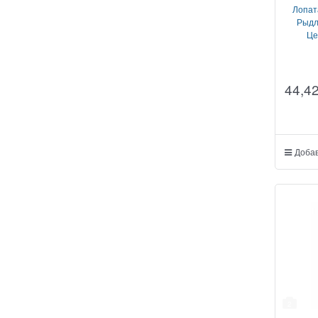
Лопат
Рыдл
Це
44,4
Добав
2