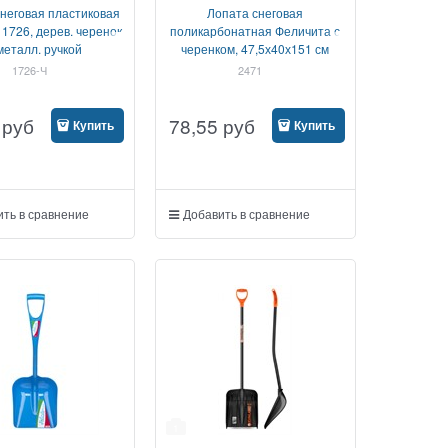
неговая пластиковая
Лопата снеговая
1726, дерев. черенок
поликарбонатная Феличита с
металл. ручкой
черенком, 47,5х40х151 см
1726-Ч
2471
руб
78,55
руб
Купить
Купить
ть в сравнение
Добавить в сравнение
1