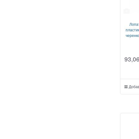
5
Лопат
пласти
черенк
93,0
Добав