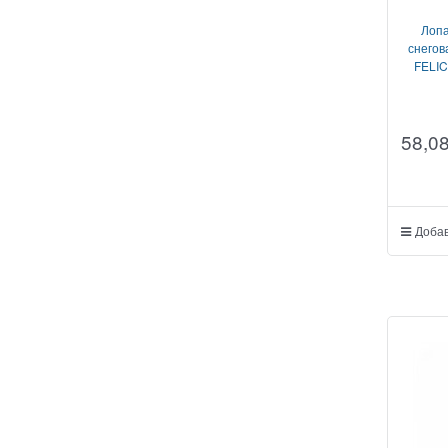
Лопа
снегов
FELIC
58,0
Добав