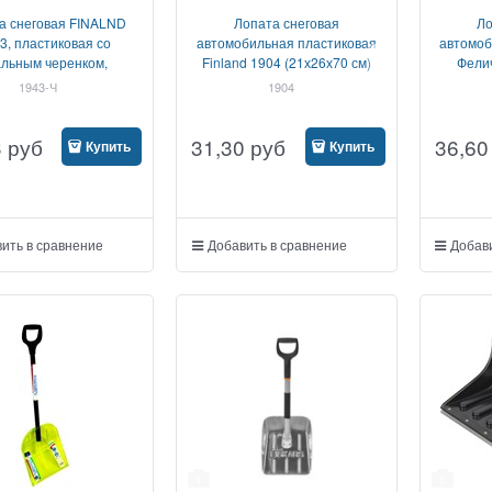
а снеговая FINALND
Лопата снеговая
Ло
3, пластиковая со
автомобильная пластиковая
автомоб
альным черенком,
Finland 1904 (21х26х70 см)
Фелич
410x410мм
1943-Ч
1904
3
руб
31,30
руб
36,60
Купить
Купить
ить в сравнение
Добавить в сравнение
Добави
1
1