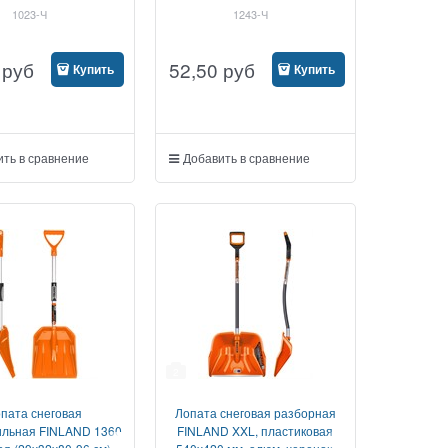
1023-Ч
1243-Ч
руб
52,50
руб
Купить
Купить
ть в сравнение
Добавить в сравнение
2
пата снеговая
Лопата снеговая разборная
ильная FINLAND 1360
FINLAND XXL, пластиковая