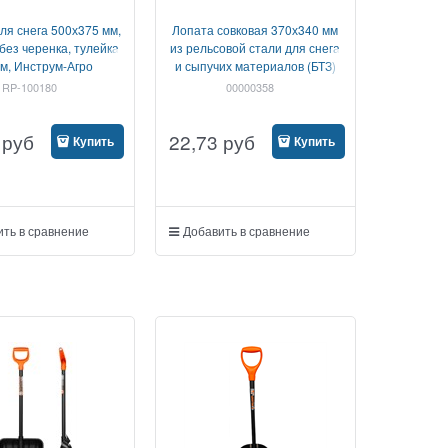
ля снега 500х375 мм,
Лопата совковая 370х340 мм
без черенка, тулейка
из рельсовой стали для снега
м, Инструм-Агро
и сыпучих материалов (БТЗ)
RP-100180
00000358
руб
22,73
руб
Купить
Купить
ть в сравнение
Добавить в сравнение