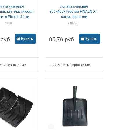
пата снеговая
Лопата снеговая
ильная пластиковая
370х450х1500 мм FINALND, с
ита Piccolo 84 см
алюм. черенком
2289
2187-ч
руб
85,76
руб
Купить
Купить
ть в сравнение
Добавить в сравнение
1