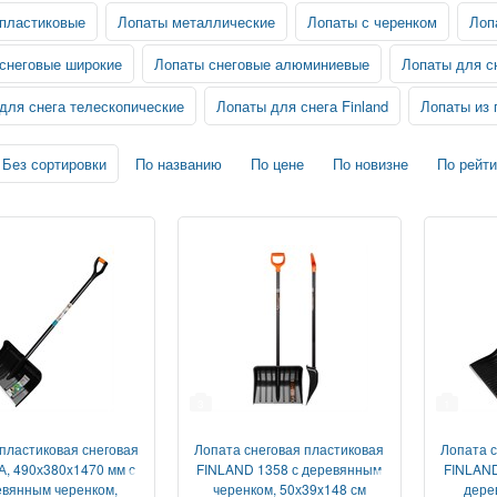
пластиковые
Лопаты металлические
Лопаты с черенком
Лоп
снеговые широкие
Лопаты снеговые алюминиевые
Лопаты для сн
для снега телескопические
Лопаты для снега Finland
Лопаты из 
Без сортировки
По названию
По цене
По новизне
По рейти
3
1
пластиковая снеговая
Лопата снеговая пластиковая
Лопата с
, 490х380x1470 мм с
FINLAND 1358 с деревянным
FINLAND
евянным черенком,
черенком, 50х39x148 см
дере