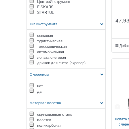
ЦентроИнструмент
Це
FISKARS
STARTUL
47,9
Тип инструмента
совковая
туристическая
Добав
телескопическая
автомобильная
лопата снеговая
движок для снега (скрепер)
С черенком
нет
да
Материал полотна
3
оцинкованная сталь
Лопата 
пластик
с чер
поликарбонат