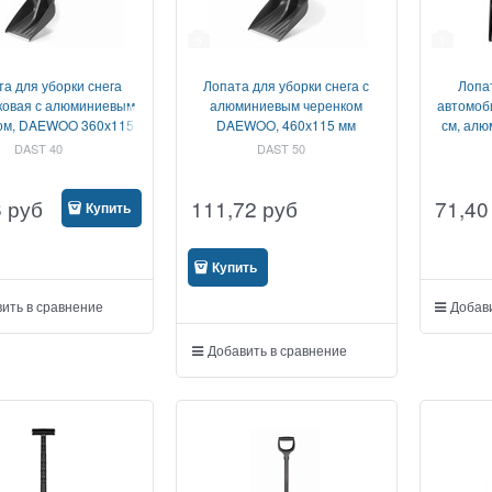
5
1
а для уборки снега
Лопата для уборки снега с
Лопа
ковая с алюминиевым
алюминиевым черенком
автомоб
ом, DAEWOO 360х115
DAEWOO, 460х115 мм
см, алю
мм
DAST 40
DAST 50
6
руб
111,72
руб
71,40
Купить
Купить
ить в сравнение
Добави
Добавить в сравнение