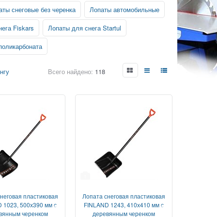
аты снеговые без черенка
Лопаты автомобильные
ега Fiskars
Лопаты для снега Startul
поликарбоната
нгу
Всего найдено:
118
1
неговая пластиковая
Лопата снеговая пластиковая
 1023, 500х390 мм с
FINLAND 1243, 410х410 мм с
вянным черенком
деревянным черенком