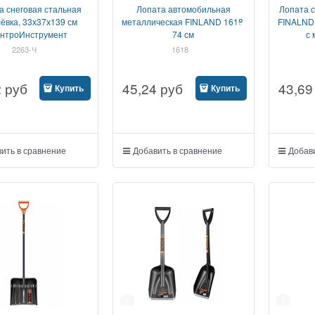
а снеговая стальная
Лопата автомобильная
Лопата с
ёвка, 33х37х139 см
металлическая FINLAND 1618,
FINALND 
нтроИнструмент
74 см
с 
2263-Ч
1618
2
руб
45,24
руб
43,69
Купить
Купить
ить в сравнение
Добавить в сравнение
Добави
3
1