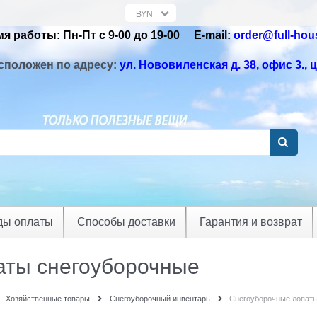
я работы: Пн-Пт с 9-00 до 19-00 Е-mail:
order@full-hou
сположен по адресу:
ул. Нововиленская д. 38, офис 3.
, 
ды оплаты
Способы доставки
Гарантия и возврат
аты снегоуборочные
Хозяйственные товары
Снегоуборочный инвентарь
Снегоуборочные лопат