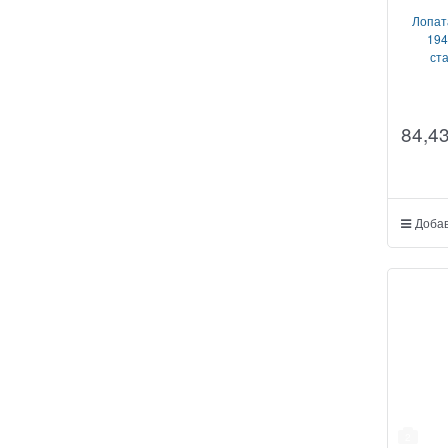
Лопат
194
ст
84,4
Добав
2