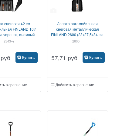
3
та снеговая 42 см
Лопата автомобильная
ильная FINLAND 103
снеговая металлическая
м. черенок, съемный
FINLAND 2600 (23х27,5х84 см)
ковш
2343-ч
2600
руб
57,71
руб
Купить
Купить
ть в сравнение
Добавить в сравнение