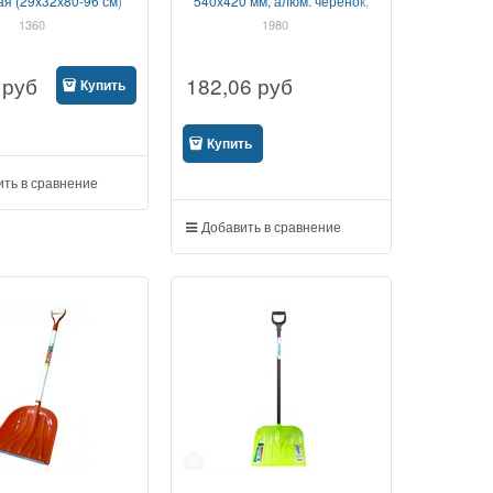
ая (29х32х80-96 см)
540х420 мм, алюм. черенок,
Twist-lock
1360
1980
руб
182,06
руб
Купить
Купить
ть в сравнение
Добавить в сравнение
2