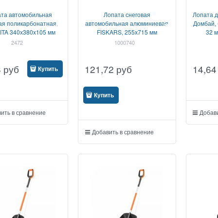
та автомобильная
Лопата снеговая
Лопата д
ая поликарбонатная,
автомобильная алюминиевая
Домбай, 
ITA 340х380x105 мм
FISKARS, 255х715 мм
32 м
2472
1000740
8
руб
121,72
руб
14,64
Купить
Купить
ить в сравнение
Добави
Добавить в сравнение