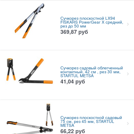
Сучкорез плоскостной LX94
FISKARS PowerGear X средний,
рез до 50 мм
369,87
руб
Сучкорез садовый облегченный
контактный, 42 см , рез 30 мм,
STARTUL METSA
41,04
руб
Сучкорез плоскостной садовый
75 см, рез 45 мм, STARTUL
METSA
66,22
руб