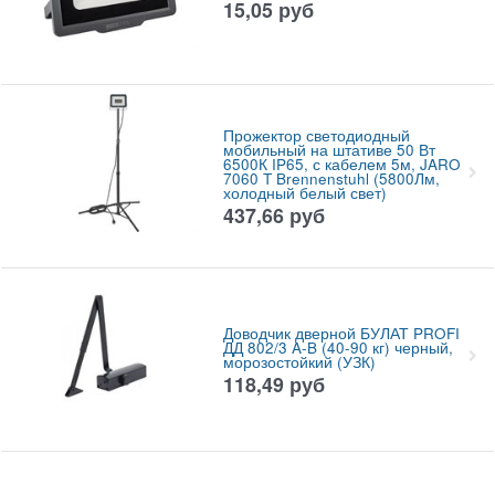
15,05
руб
Прожектор светодиодный
мобильный на штативе 50 Вт
6500К IP65, с кабелем 5м, JARO
7060 T Brennenstuhl (5800Лм,
холодный белый свет)
437,66
руб
Доводчик дверной БУЛАТ PROFI
ДД 802/3 A-B (40-90 кг) черный,
морозостойкий (УЗК)
118,49
руб