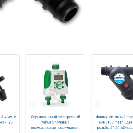
1
1
3-4 мм, с
Двухканальный электронный
Фильтр сеточный, яче
кой (25
таймер полива с
мкм (130 mesh), две
возможностью посекундного
резьбы 2", 25 м3/ча
полива, GA-328-2 GREEN