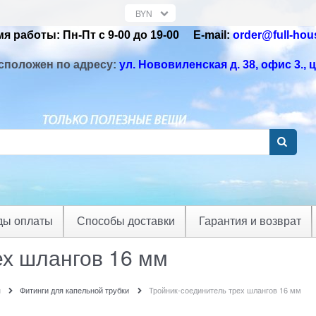
я работы: Пн-Пт с 9-00 до 19-00 Е-mail:
order@full-hou
сположен по адресу:
ул. Нововиленская д. 38, офис 3.
, 
ды оплаты
Способы доставки
Гарантия и возврат
ех шлангов 16 мм
я
Фитинги для капельной трубки
Тройник-соединитель трех шлангов 16 мм