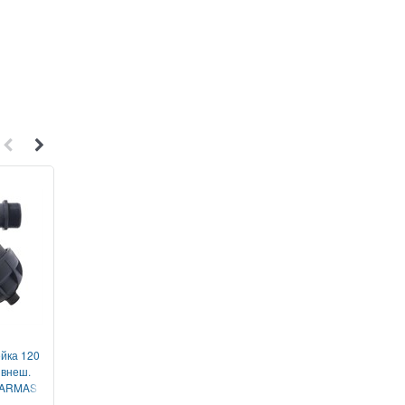
1
1
йка 120
Инжектор Вентури для
Тройник для двух шлан
 внеш.
удобрений, внешняя резьба 1"
и шланга внутр. диам
с ARMAS
пластм.