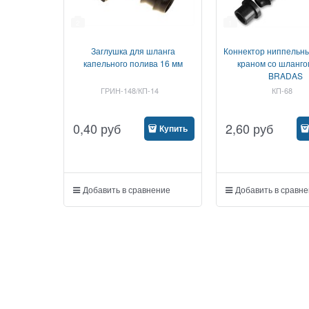
2
1
Заглушка для шланга
Коннектор ниппельны
капельного полива 16 мм
краном со шланго
BRADAS
ГРИН-148/КП-14
КП-68
0,40
руб
2,60
руб
Купить
Добавить в сравнение
Добавить в сравн