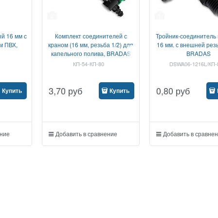
2
1
й 16 мм с
Комплект соединителей с
Тройник-соединитель
м ПВХ,
краном (16 мм, резьба 1/2) для
16 мм. с внешней резь
капельного полива, BRADAS
BRADAS
КП-54-КП-80
DSWA06-1216L/КП-
3,70
руб
0,80
руб
Купить
Купить
ение
Добавить в сравнение
Добавить в сравне