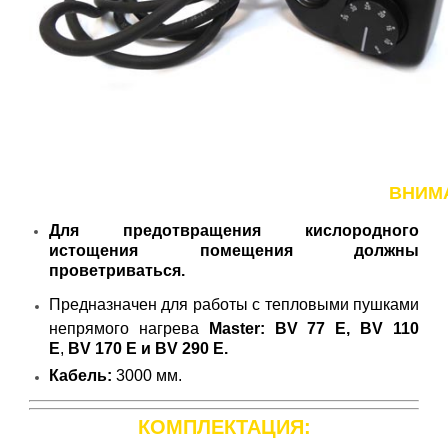
ВНИМ
Для предотвращения кислородного
истощения помещения должны
проветриваться.
Предназначен для работы с тепловыми пушками
непрямого нагрева
Master:
BV 77 E,
BV 110
E
,
BV
170 E и
BV
290 E.
Кабель:
3000 мм.
КОМПЛЕКТАЦИЯ: