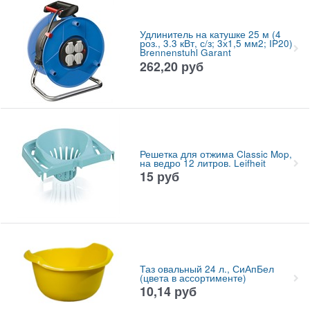
Удлинитель на катушке 25 м (4
роз., 3.3 кВт, с/з; 3х1,5 мм2; IP20)
Brennenstuhl Garant
262,20
руб
Решетка для отжима Classic Mop,
на ведро 12 литров. Leifheit
15
руб
Таз овальный 24 л., СиАпБел
(цвета в ассортименте)
10,14
руб