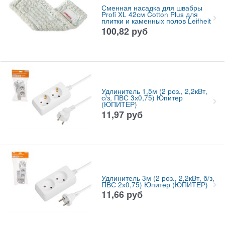
Сменная насадка для швабры
Profi XL 42см Cotton Plus для
плитки и каменных полов Leifheit
100,82
руб
Удлинитель 1,5м (2 роз., 2,2кВт,
с/з, ПВС 3х0,75) Юпитер
(ЮПИТЕР)
11,97
руб
Удлинитель 3м (2 роз., 2,2кВт, б/з,
ПВС 2х0,75) Юпитер (ЮПИТЕР)
11,66
руб