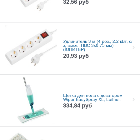
32,56
руб
Удлинитель 3 м (4 роз., 2.2 кВт, с/
з, выкл., ПВС 3х0,75 мм)
(ЮПИТЕР)
20,93
руб
Щетка для пола с дозатором
Wiper EasySpray XL, Leifheit
334,84
руб