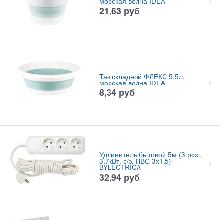
морская волна IDEA
21,63
руб
Таз складной ФЛЕКС 5,5л,
морская волна IDEA
8,34
руб
Удлинитель бытовой 5м (3 роз.,
3.7кВт, с/з, ПВС 3х1,5)
BYLECTRICA
32,94
руб