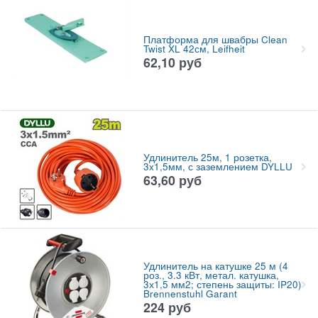
Платформа для швабры Clean
Twist XL 42см, Leifheit
62,10
руб
Удлинитель 25м, 1 розетка,
3x1,5мм, с заземлением DYLLU
63,60
руб
Удлинитель на катушке 25 м (4
роз., 3.3 кВт, метал. катушка,
3х1,5 мм2; степень защиты: IP20)
Brennenstuhl Garant
224
руб