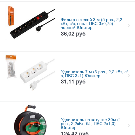
Фильтр сетевой 3 м (5 роз., 2,2
кВт, с/з, выкл, ПВС 3х0,75)
черный Юпитер
36,02
руб
Удлинитель 7 м (3 роз., 2,2 кВт, с/
з, ПВС 3х1) Юпитер
31,11
руб
Удлинитель на катушке 30м (1
роз., 2,2кВт, б/з, ПВС 2х1,0)
Юпитер
124,42
руб