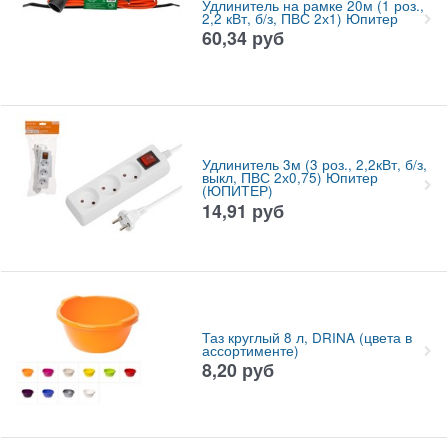
Удлинитель на рамке 20м (1 роз.,
2,2 кВт, б/з, ПВС 2х1) Юпитер
60,34
руб
Удлинитель 3м (3 роз., 2,2кВт, б/з,
выкл, ПВС 2х0,75) Юпитер
(ЮПИТЕР)
14,91
руб
Таз круглый 8 л, DRINA (цвета в
ассортименте)
8,20
руб