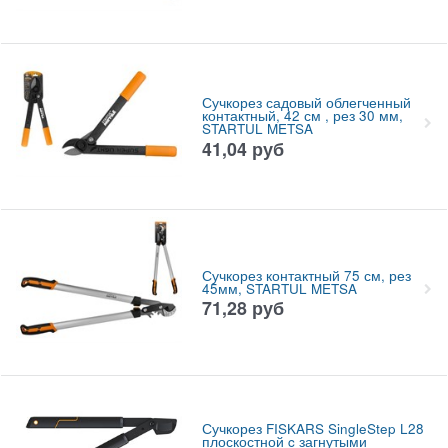
Сучкорез садовый облегченный
контактный, 42 см , рез 30 мм,
STARTUL METSA
41,04
руб
Сучкорез контактный 75 см, рез
45мм, STARTUL METSA
71,28
руб
Сучкорез FISKARS SingleStep L28
плоскостной c загнутыми