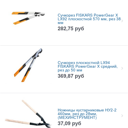
Сучкорез FISKARS PowerGear X
LX92 плоскостной 570 мм, рез 38
мм
282,75
руб
Сучкорез плоскостной LX94
FISKARS PowerGear X средний,
рез до 50 мм
369,87
руб
Ножницы кустарниковые НУ2-2
460мм, рез до 28мм,
(МЕХИНСТРУМЕНТ)
37,09
руб