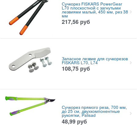
Сучкорез FISKARS PowerGear
L70 плоскостной с загнутыми
лезвиями малый, 450 мм, рез 38
мм
217,56
руб
Запасное лезвие для сучкорезов
FISKARS L70, L74
108,75
руб
Сучкорез прямого реза, 700 мм,
до 25 см, двухкомпонентные
рукоятки, Palisad
48,99
руб