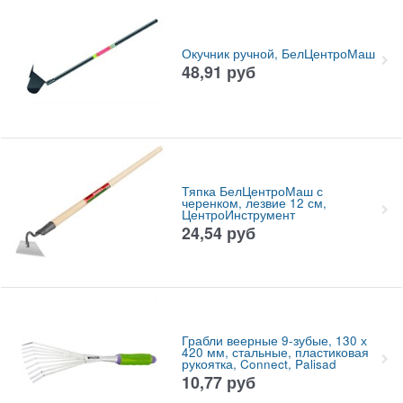
Окучник ручной, БелЦентроМаш
48,91
руб
Тяпка БелЦентроМаш с
черенком, лезвие 12 см,
ЦентроИнструмент
24,54
руб
Грабли веерные 9-зубые, 130 х
420 мм, стальные, пластиковая
рукоятка, Connect, Palisad
10,77
руб