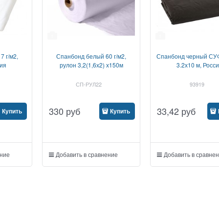
1
1
 г/м2,
Спанбонд белый 60 г/м2,
Спанбонд черный СУФ
сия
рулон 3,2(1,6х2) х150м
3.2х10 м, Росс
СП-РУЛ22
93919
330
руб
33,42
руб
Купить
Купить
ение
Добавить в сравнение
Добавить в сравне