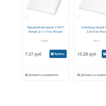
1
1
Укрывной материал СУФ17
Спанбонд белый 17
белый, 2.1 х 10 м, Россия
3.2х10 м, Рос
94089
93911
7,37
руб
10,28
руб
Купить
Добавить в сравнение
Добавить в сравн