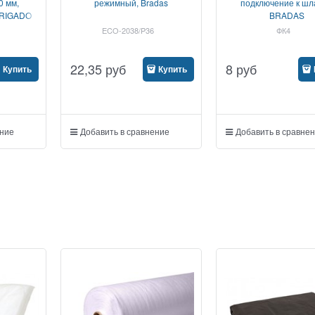
0 мм,
режимный, Bradas
подключение к шл
BRIGADO
BRADAS
ECO-2038/P36
ФК4
22,35
руб
8
руб
Купить
Купить
ение
Добавить в сравнение
Добавить в сравне