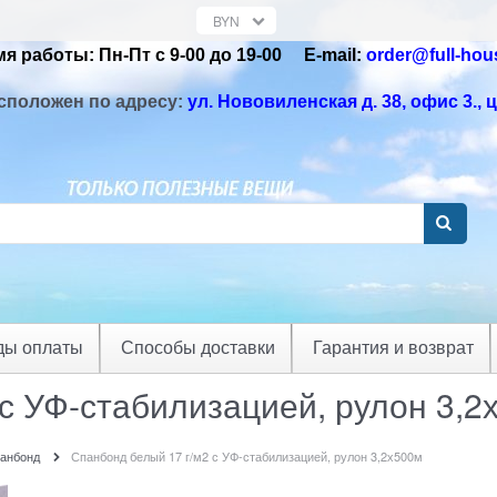
я работы: Пн-Пт с 9-00 до 19-00 Е-mail:
order@full-hou
сположен по адресу:
ул. Нововиленская д. 38, офис 3.
, 
ды оплаты
Способы доставки
Гарантия и возврат
с УФ-стабилизацией, рулон 3,2
анбонд
Спанбонд белый 17 г/м2 с УФ-стабилизацией, рулон 3,2х500м