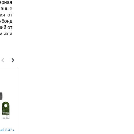
ерная
ивные
ия от
нбонд
ний от
омых и
1
1
й 3/4" +
Соединитель-быстросьем
Соединитель латун