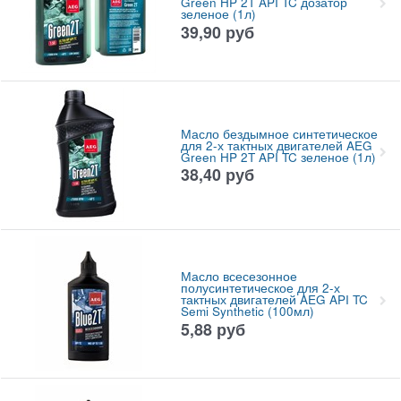
Green HP 2T API TC дозатор
зеленое (1л)
39,90
руб
Масло бездымное синтетическое
для 2-х тактных двигателей AEG
Green HP 2T API TC зеленое (1л)
38,40
руб
Масло всесезонное
полусинтетическое для 2-х
тактных двигателей AEG API TC
Semi Synthetic (100мл)
5,88
руб