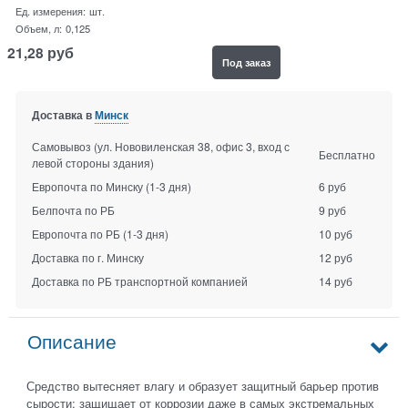
Ед. измерения:
шт.
Объем, л:
0,125
21,28
руб
Под заказ
Доставка в
Минск
Самовывоз (ул. Нововиленская 38, офис 3, вход с
Бесплатно
левой стороны здания)
Европочта по Минску
(1-3 дня)
6 руб
Белпочта по РБ
9 руб
Европочта по РБ
(1-3 дня)
10 руб
Доставка по г. Минску
12 руб
Доставка по РБ транспортной компанией
14 руб
Описание
Средство вытесняет влагу и образует защитный барьер против
сырости; защищает от коррозии даже в самых экстремальных