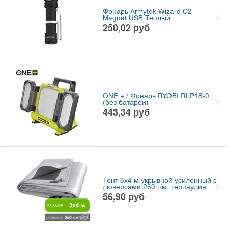
Фонарь Armytek Wizard C2
Magnet USB Теплый
250,02
руб
ONE + / Фонарь RYOBI RLP18-0
(без батареи)
443,34
руб
Тент 3х4 м укрывной усиленный с
люверсами 260 г/м, терпаулин
56,90
руб