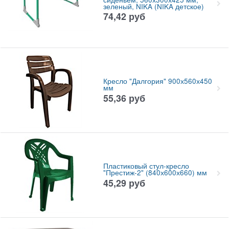
зеленый, NIKA (NIKA детское)
74,42
руб
Кресло "Далгория" 900х560х450
мм
55,36
руб
Пластиковый стул-кресло
"Престиж-2" (840х600х660) мм
45,29
руб