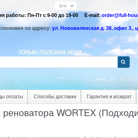
я работы: Пн-Пт с 9-00 до 19-00 Е-mail:
order@full-hou
сположен по адресу:
ул. Нововиленская д. 38, офис 3.
, 
ды оплаты
Способы доставки
Гарантия и возврат
 реноватора WORTEX (Подходит
многофункциональных инструментов (реноваторов)
Шлифподошва 90 см для ренов