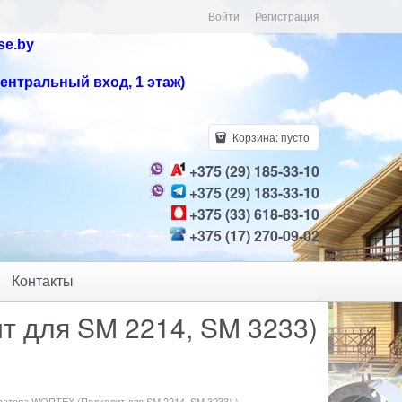
Войти
Регистрация
se.by
центральный вход, 1 этаж)
Корзина:
пусто
+375 (29) 185-33-10
+375 (29) 183-33-10
+375 (33) 618-83-10
+375 (17) 270-09-02
Контакты
 для SM 2214, SM 3233)
атора WORTEX (Подходит для SM 2214, SM 3233) )