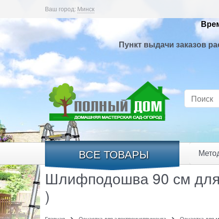
Ваш город:
Минск
Врем
Пункт выдачи заказов ра
ВСЕ ТОВАРЫ
Мето
Шлифподошва 90 см для
)
Главная
Оснастка для электроинструмента
Оснастка для 