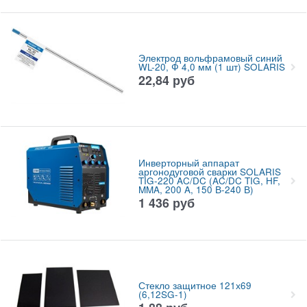
Электрод вольфрамовый синий
WL-20, Ф 4,0 мм (1 шт) SOLARIS
22,84
руб
Инверторный аппарат
аргонодуговой сварки SOLARIS
TIG-220 AC/DC (AC/DC TIG, HF,
MMA, 200 A, 150 В-240 В)
1 436
руб
Стекло защитное 121х69
(6,12SG-1)