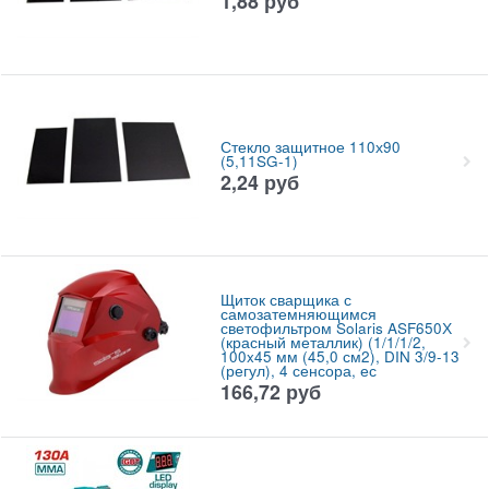
1,88
руб
Стекло защитное 110х90
(5,11SG-1)
2,24
руб
Щиток сварщика с
самозатемняющимся
светофильтром Solaris ASF650Х
(красный металлик) (1/1/1/2,
100x45 мм (45,0 см2), DIN 3/9-13
(регул), 4 сенсора, ес
166,72
руб