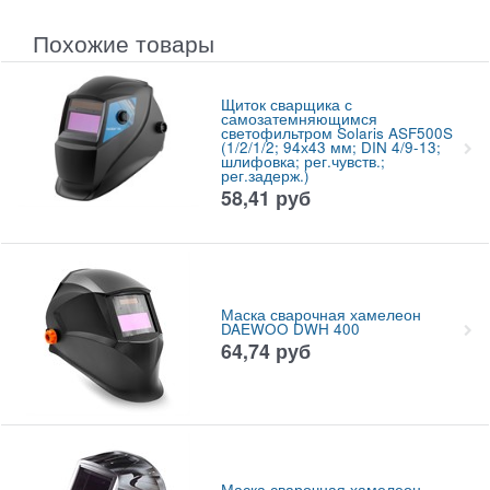
Похожие товары
Щиток сварщика с
самозатемняющимся
светофильтром Solaris ASF500S
(1/2/1/2; 94х43 мм; DIN 4/9-13;
шлифовка; рег.чувств.;
рег.задерж.)
58,41
руб
Маска сварочная хамелеон
DAEWOO DWH 400
64,74
руб
Маска сварочная хамелеон