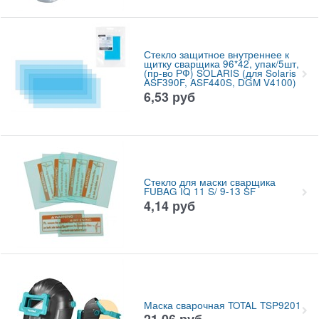
Стекло защитное внутреннее к
щитку сварщика 96*42, упак/5шт,
(пр-во РФ) SOLARIS (для Solaris
ASF390F, ASF440S, DGM V4100)
6,53
руб
Стекло для маски сварщика
FUBAG IQ 11 S/ 9-13 SF
4,14
руб
Маска сварочная TOTAL TSP9201
21,06
руб