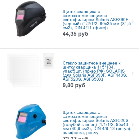
Щиток сварщика с
самозатемняющимся
светофильтром Solaris ASF390F
(черный) (1/2/1/2, 90х35 мм (31,5
см2), DIN 4/11 (фикс))
44,35
руб
Стекло защитное внешнее к
щитку сварщика 115*104,
упак/5шт, (пр-во РФ) SOLARIS
(для Solaris ASF390F, ASF440S,
ASF520S, ASF650X)
9,80
руб
Щиток сварщика с
самозатемняющимся
светофильтром Solaris ASF520S
(голубой глянец) (1/1/1/2, 95x43
мм (40,9 см2), DIN 4/9-13 (регул),
шлифовка, рег.чу
72,27
руб