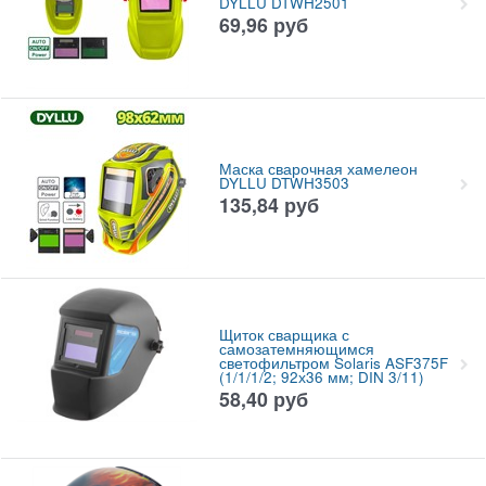
DYLLU DTWH2501
69,96
руб
Маска сварочная хамелеон
DYLLU DTWH3503
135,84
руб
Щиток сварщика с
самозатемняющимся
светофильтром Solaris ASF375F
(1/1/1/2; 92х36 мм; DIN 3/11)
58,40
руб