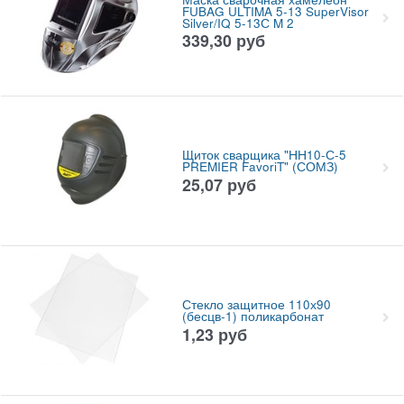
FUBAG ULTIMA 5-13 SuperVisor
Silver/IQ 5-13С M 2
339,30
руб
Щиток сварщика "НН10-С-5
PREMIER FavoriT" (СОМЗ)
25,07
руб
Стекло защитное 110х90
(бесцв-1) поликарбонат
1,23
руб