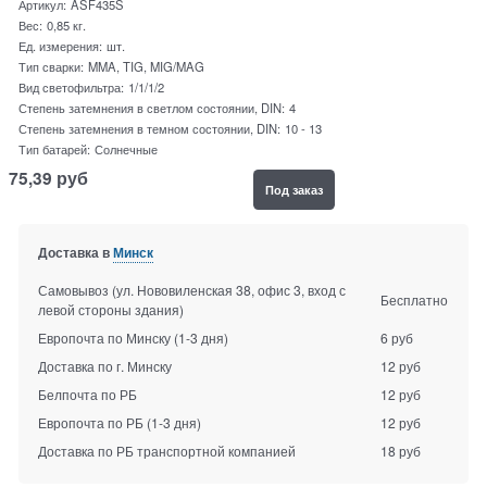
Артикул:
ASF435S
Вес:
0,85
кг.
Ед. измерения:
шт.
Тип сварки:
MMA, TIG, MIG/MAG
Вид светофильтра:
1/1/1/2
Степень затемнения в светлом состоянии, DIN:
4
Степень затемнения в темном состоянии, DIN:
10 - 13
Тип батарей:
Солнечные
75,39
руб
Под заказ
Доставка в
Минск
Самовывоз (ул. Нововиленская 38, офис 3, вход с
Бесплатно
левой стороны здания)
Европочта по Минску
(1-3 дня)
6 руб
Доставка по г. Минску
12 руб
Белпочта по РБ
12 руб
Европочта по РБ
(1-3 дня)
12 руб
Доставка по РБ транспортной компанией
18 руб