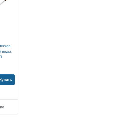
1
1
лескоп.
Щетка для снега
Щетка для снег
й воды,
автомобильная со скребком,
автомобильная
I
61 см STARTUL MASTER
телескопическая 76-94
скребком, STARTUL 
ST9080-04
ST9080-05
21,21
руб
27,65
руб
Купить
Уточнить наличие
Уточнить наличие
ние
Добавить в сравнение
Добавить в сравнен