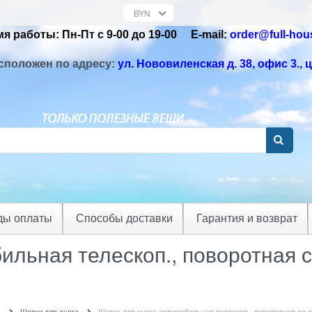
я работы: Пн-Пт с 9-00 до 19-00 Е-mail:
order@full-hou
сположен по адресу:
ул. Нововиленская д. 38, офис 3.
, 
ды оплаты
Способы доставки
Гарантия и возврат
ильная телескоп., поворотная с
ь
Щетки для снега
Щетка для снега автомобильная телескоп., поворотная со