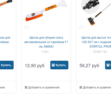
1
1
ная для
Щетка для уборки снега
Щетка для мытья те
кребком
автомобильная со скребком 44
125-207 см с подаче
см, AMIGO
STARTUL PROF
71541
ST9077-02
12,90
руб
59,27
руб
Купить
Купить
ение
Добавить в сравнение
Добавить в сравне