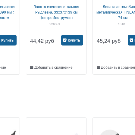
астиковая
Лопата снеговая стальная
Лопата автомобил
390 мм с
Рыдлёвка, 33х37х139 см
металлическая FINLA
енком
ЦентроИнструмент
74 см
2263-Ч
1618
44,42
руб
45,24
руб
Купить
Купить
ение
Добавить в сравнение
Добавить в сравне