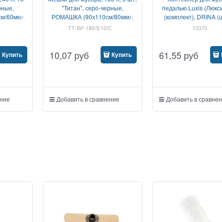
рные,
"Титан", серо-черные,
педалью Luxis (Люкси
м/60мкм)
РОМАШКА (90х110см/80мкм)
(комплект), DRINA (
ассортименте
ТТ-ВР-180/5/10/С
10370
10,07
руб
61,55
руб
Купить
Купить
ение
Добавить в сравнение
Добавить в сравне