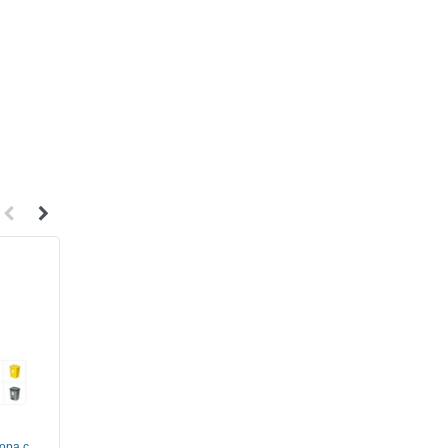
1
1
ора с
Метла синтетическая малая
Метла для уборки м