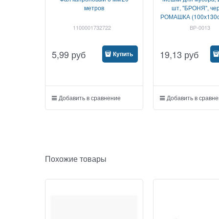
метров
шт, "БРОНЯ", че
РОМАШКА (100х130с
1100001732722
ВР-0013
5,99
руб
19,13
руб
Купить
Добавить в сравнение
Добавить в сравн
Похожие товары