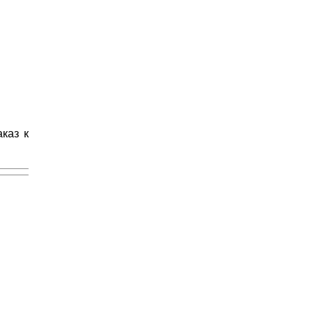
каз к