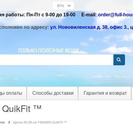
я работы: Пн-Пт с 9-00 до 19-00 Е-mail:
order@full-hou
сположен по адресу:
ул. Нововиленская д. 38, офис 3.
, 
ды оплаты
Способы доставки
Гарантия и возврат
 QuikFit ™
тки
Щетка 26-29 см FISKARS QuikFit ™