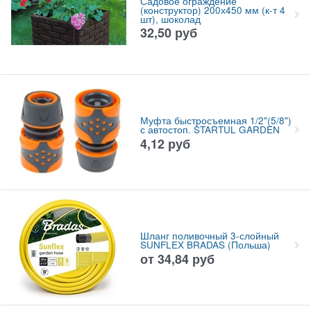
Садовое ограждение
(конструктор) 200х450 мм (к-т 4
шт), шоколад
32,50
руб
Муфта быстросъемная 1/2"(5/8")
с автостоп. STARTUL GARDEN
4,12
руб
Шланг поливочный 3-слойный
SUNFLEX BRADAS (Польша)
от
34,84
руб