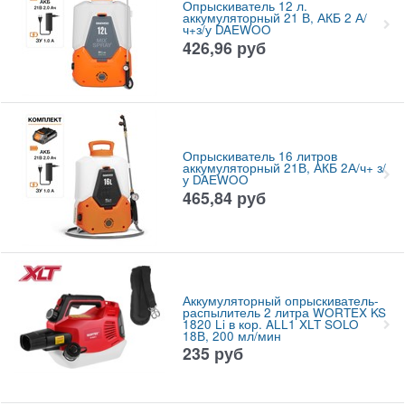
Опрыскиватель 12 л.
аккумуляторный 21 В, АКБ 2 А/
ч+з/у DAEWOO
426,96
руб
Опрыскиватель 16 литров
аккумуляторный 21В, АКБ 2А/ч+ з/
у DAEWOO
465,84
руб
Аккумуляторный опрыскиватель-
распылитель 2 литра WORTEX KS
1820 Li в кор. ALL1 XLT SOLO
18В, 200 мл/мин
235
руб