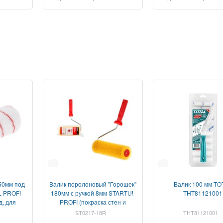
1
1
50мм под
Валик поролоновый "Горошек"
Валик 100 мм TO
L PROFI
180мм с ручкой 8мм STARTUL
THT81121001
д, для
PROFI (покраска стен и
ых и
фасадов, поролон, грубая
ST0217-18R
THT81121001
 лаки и
структура)