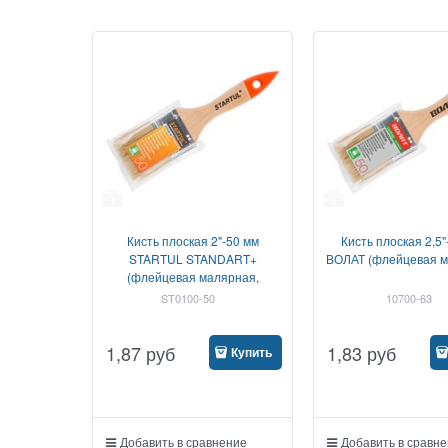
1
1
Кисть плоская 2"-50 мм
Кисть плоская 2,5"
STARTUL STANDART+
ВОЛАТ (флейцевая м
(флейцевая малярная,
удлиненная щетина,
ST0100-50
10700-63
утолщенная рукоять)
1,87
руб
1,83
руб
Купить
Добавить в сравнение
Добавить в сравн