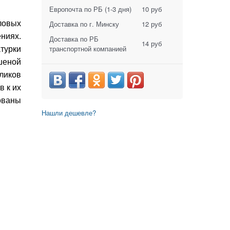
Европочта по РБ
(1-3 дня)
10 руб
ловых
Доставка по г. Минску
12 руб
ниях.
Доставка по РБ
14 руб
транспортной компанией
атурки
ашеной
оликов
в к их
зованы
Нашли дешевле?