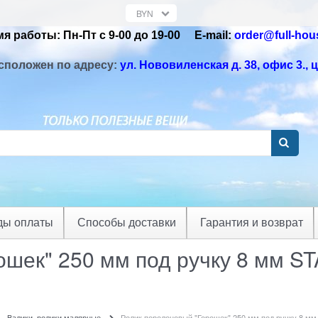
я работы: Пн-Пт с 9-00 до 19-00 Е-mail:
order@full-hou
сположен по адресу:
ул. Нововиленская д. 38, офис 3.
, 
ды оплаты
Способы доставки
Гарантия и возврат
ошек" 250 мм под ручку 8 мм S
Валики, ролики малярные
Ролик поролоновый "Горошек" 250 мм под ручку 8 м