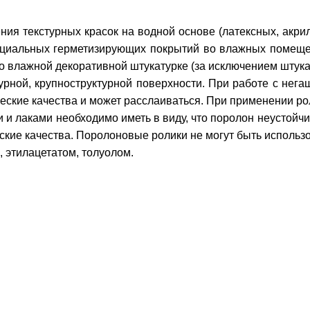
ния текстурных красок на водной основе (латексных, акри
пециальных герметизирующих покрытий во влажных помеще
по влажной декоративной штукатурке (за исключением штук
урной, крупноструктурной поверхности. При работе с нег
еские качества и может расслаиваться. При применении р
 и лаками необходимо иметь в виду, что поролон неустойчи
ские качества. Поролоновые ролики не могут быть исполь
, этилацетатом, толуолом.