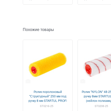
Похожие товары
1
1
Ролик поролоновый
Ролик "NYLON" 48-2
"Структурный" 250 мм под
ручку 8мм STARTU
ручку 8 мм STARTUL PROFI
(нейлон полиами
(шероховатый, поролон
водорастворим
ST0216-25
ST0208-25
Бельгия)
органических ЛКМ,