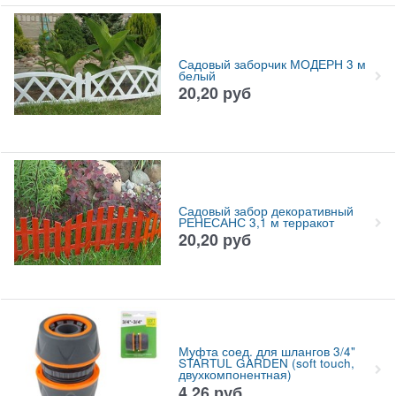
Садовый заборчик МОДЕРН 3 м
белый
20,20
руб
Садовый забор декоративный
РЕНЕСАНС 3,1 м терракот
20,20
руб
Муфта соед. для шлангов 3/4"
STARTUL GARDEN (soft touch,
двухкомпонентная)
4,26
руб