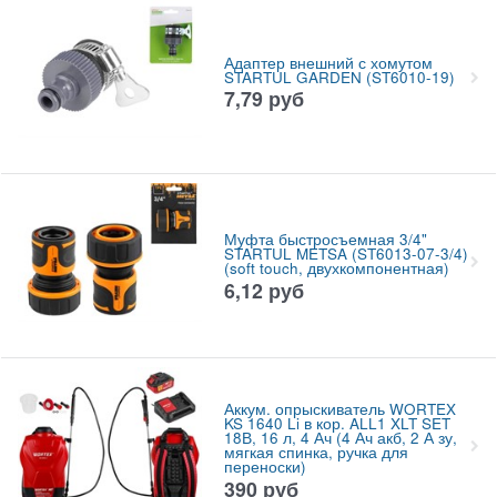
Адаптер внешний с хомутом
STARTUL GARDEN (ST6010-19)
7,79
руб
Муфта быстросъемная 3/4"
STARTUL METSA (ST6013-07-3/4)
(soft touch, двухкомпонентная)
6,12
руб
Аккум. опрыскиватель WORTEX
KS 1640 Li в кор. ALL1 XLT SET
18В, 16 л, 4 Ач (4 Ач акб, 2 А зу,
мягкая спинка, ручка для
переноски)
390
руб