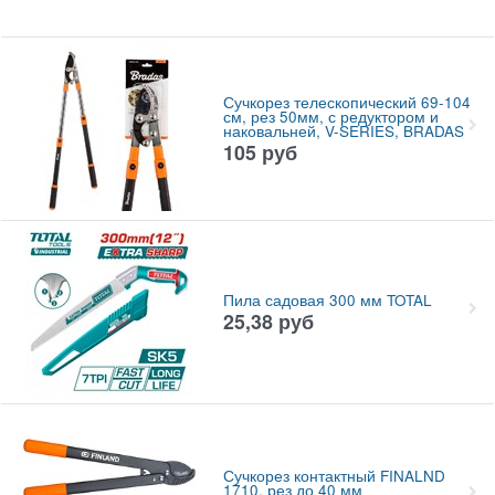
Сучкорез телескопический 69-104
см, рез 50мм, с редуктором и
наковальней, V-SERIES, BRADAS
105
руб
Пила садовая 300 мм TOTAL
25,38
руб
Сучкорез контактный FINALND
1710, рез до 40 мм