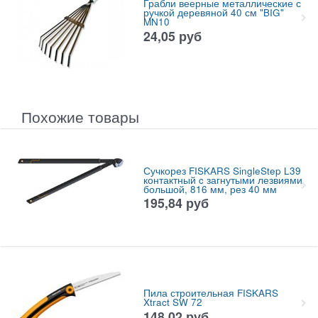
Грабли веерные металлические с
ручкой деревяной 40 см "BIG"
MN10
24,05
руб
Похожие товары
Сучкорез FISKARS SingleStep L39
контактный c загнутыми лезвиями
большой, 816 мм, рез 40 мм
195,84
руб
Пила строительная FISKARS
Xtract SW 72
148,02
руб