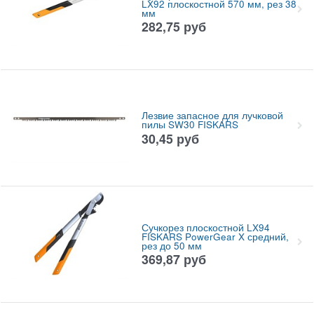
LX92 плоскостной 570 мм, рез 38
мм
282,75
руб
Лезвие запасное для лучковой
пилы SW30 FISKARS
30,45
руб
Сучкорез плоскостной LX94
FISKARS PowerGear X средний,
рез до 50 мм
369,87
руб