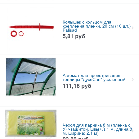
Колышек с кольцом для
крепления пленки, 20 см (10 шт.)
Palisad
5,81
руб
Автомат для проветривания
теплицы "ДусяСан" усиленный
111,18
руб
Чехол для парника 8 м (пленка с
УФ-защитой, швы ч/з 1 м, длина:8
м, ширина: 2,1 м)
23,80
руб