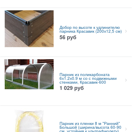
Добор по высоте к удлинителю
парника Красавик (200х12,5 см)
56
руб
Парник из поликарбоната
6х1.2х0.9 м со с подвижными
стенками, Красавик-600
1 029
руб
Парник из пленки 8 м "Ранний"
Большой (ширина/высота 60-90
см, устойчив к ультрафиолету)