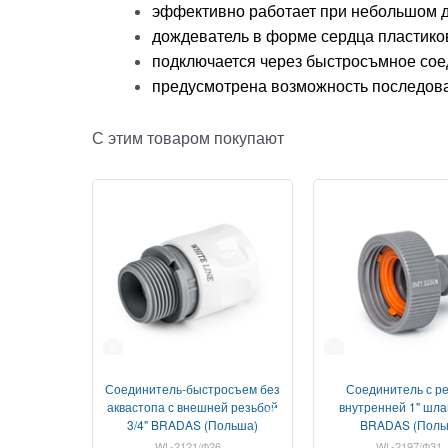
эффективно работает при небольшом д
дождеватель в форме сердца пластик
подключается через быстросъмное со
предусмотрена возможность последова
С этим товаром покупают
2
1
Соединитель-быстросъем без
Соединитель с р
аквастопа с внешней резьбой
внутренней 1" шла
3/4" BRADAS (Польша)
BRADAS (Поль
WL-2121/Ф26
WL-2197/Ф31