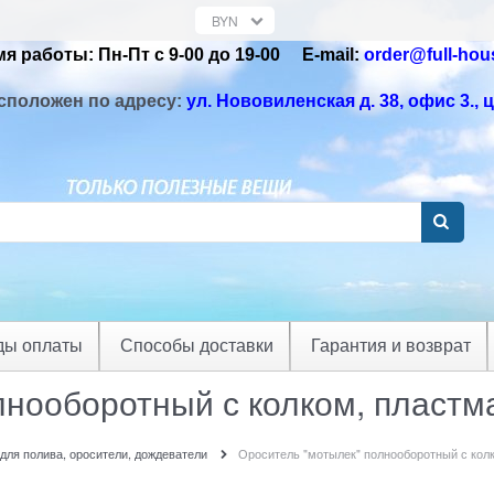
я работы: Пн-Пт с 9-00 до 19-00 Е-mail:
order@full-hou
сположен по адресу:
ул. Нововиленская д. 38, офис 3.
, 
ды оплаты
Способы доставки
Гарантия и возврат
лнооборотный с колком, пласт
для полива, оросители, дождеватели
Ороситель "мотылек" полнооборотный с кол