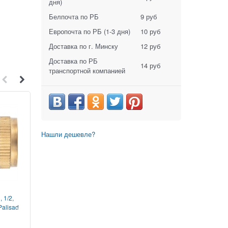
дня)
Белпочта по РБ
9 руб
Европочта по РБ
(1-3 дня)
10 руб
Доставка по г. Минску
12 руб
Доставка по РБ
14 руб
транспортной компанией
Нашли дешевле?
1
3
 1/2,
Переходник-соединитель 1/2"
Шланг поливочный 3-
alisad
с регулятором напора
SPRINT BRADAS (По
STARTUL METSA
ST6013-13
SPRINT