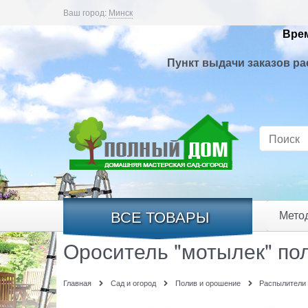
Ваш город:
Минск
Врем
Пункт выдачи заказов ра
ВСЕ ТОВАРЫ
Мето
Ороситель "мотылек" по
Главная
Сад и огород
Полив и орошение
Распылители 