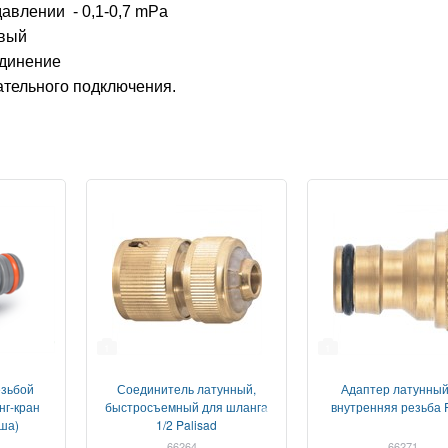
авлении - 0,1-0,7 mPa
овый
единение
тельного подключения.
1
1
езьбой
Соединитель латунный,
Адаптер латунный,
нг-кран
быстросъемный для шланга
внутренняя резьба P
ша)
1/2 Palisad
66264
66271