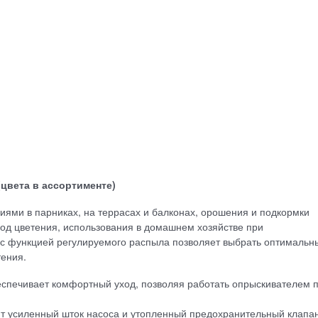
цвета в ассортименте)
иями в парниках, на террасах и балконах, орошения и подкормки
иод цветения, использования в домашнем хозяйстве при
 с функцией регулируемого распыла позволяет выбрать оптимальн
тения.
еспечивает комфортный уход, позволяя работать опрыскивателем 
т усиленный шток насоса и утопленный предохранительный клапан