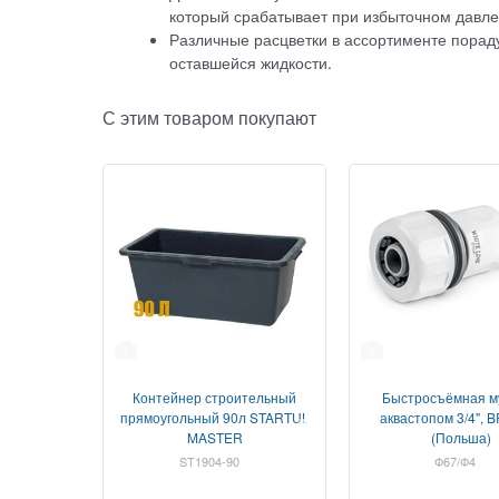
который срабатывает при избыточном давле
Различные расцветки в ассортименте пораду
оставшейся жидкости.
С этим товаром покупают
1
3
Контейнер строительный
Быстросъёмная м
прямоугольный 90л STARTUL
аквастопом 3/4",
MASTER
(Польша)
ST1904-90
Ф67/Ф4