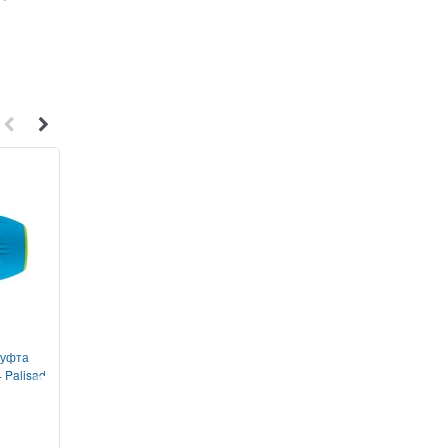
1
1
муфта
Соединитель латунный,
Адаптер латунный, 
 Palisad
штуцерный Palisad
внутренняя резьба Pa
66565
66271