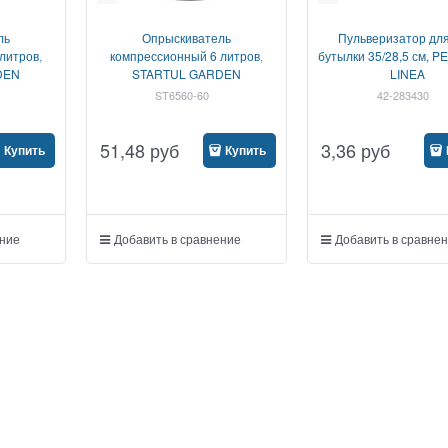
ль
Опрыскиватель
Пульверизатор дл
литров,
компрессионный 6 литров,
бутылки 35/28,5 см, 
DEN
STARTUL GARDEN
LINEA
ST6560-60
42-283430
51,48
руб
3,36
руб
Купить
Купить
ение
Добавить в сравнение
Добавить в сравне