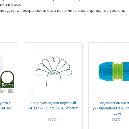
нии в баке.
ют дам, а прозрачность бака позволит легко определить уровень
1
1
уфта с
Заборчик садово-парковый
Соединительная 
 BRADAS
«Павлин» 0,7 х 0,9 м, (Россия)
универсальная 1/2-3/4
Luxe
65043
66252