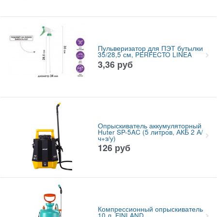
Пульверизатор для ПЭТ бутылки
35/28,5 см, PERFECTO LINEA
3,36
руб
Опрыскиватель аккумуляторный
Huter SP-5AC (5 литров, АКБ 2 А/
ч+з/у)
126
руб
Компрессионный опрыскиватель
10 л, FINLAND