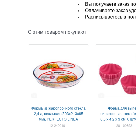
Вы получаете заказ по
Оплачиваете заказ уд
Расписываетесь в полу
С этим товаром покупают
1
1
Форма из жаропрочного стекла
Форма для выпе
2,4 л, овальная (303х213х65
силиконовая, кекс (
мм), PERFECTO LINEA
6,5 х 4,2 x 3 см, 6 ш
DOVE, PERFECTO
12-240010
20-100652