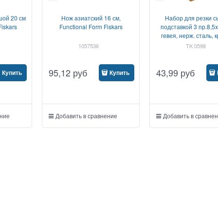
шой 20 см
Нож азиатский 16 см,
Набор для резки с
Fiskars
Functional Form Fiskars
подставкой 3 пр.8,5
гевея, нерж. сталь, 
1057536
TK 0598
95,12
руб
43,99
руб
Купить
Купить
ение
Добавить в сравнение
Добавить в сравне