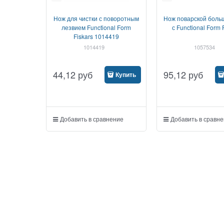
Нож для чистки с поворотным
Нож поварской боль
лезвием Functional Form
с Functional Form 
Fiskars 1014419
1014419
1057534
44,12
руб
95,12
руб
Купить
Добавить в сравнение
Добавить в сравн