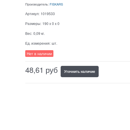
Производитель:
FISKARS
Артикул:
1019533
Размеры:
190 x 0 x 0
Вес:
0,09
кг.
Ед. измерения:
шт.
Нет в наличии
48,61
руб
Уточнить наличие