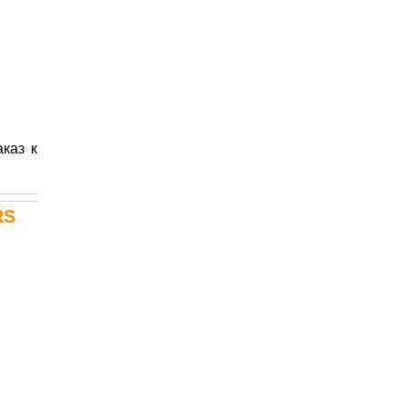
каз к
RS