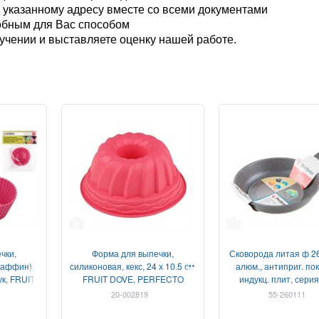
 указанному адресу вместе со всеми документами
обным для Вас способом
чении и выставляете оценку нашей работе.
2
1
чки,
Форма для выпечки,
Сковорода литая ф 26
маффин),
силиконовая, кекс, 24 х 10.5 см,
алюм., антиприг. пок
тук, FRUIT
FRUIT DOVE, PERFECTO
индукц. плит, серия
 LINEA
LINEA
PERFECTO LIN
20-002819
55-260111