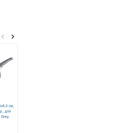
1
1
х6.0 см,
Сковорода 28х6 см для любых
Кастрюля 3,5л /20 
р., для
типов плит, серия Black
крышкой HF Steel FI
 Grey,
Induction, PERFECTO LINEA
EA
55-281013
1052240