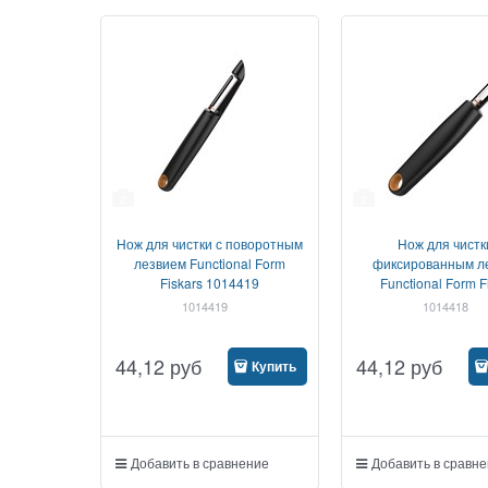
2
2
Нож для чистки с поворотным
Нож для чистк
лезвием Functional Form
фиксированным л
Fiskars 1014419
Functional Form F
1014418
1014419
1014418
44,12
руб
44,12
руб
Купить
Добавить в сравнение
Добавить в сравн