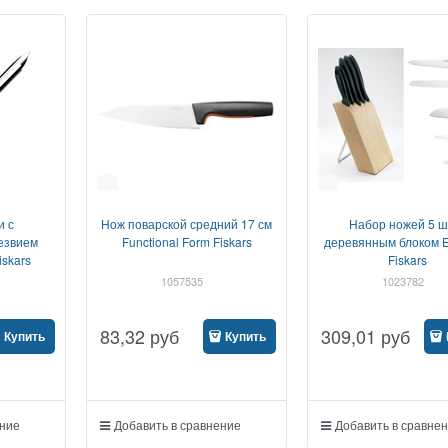
1
1
и с
Нож поварской средний 17 см
Набор ножей 5 шт
езвием
Functional Form Fiskars
деревянным блоком Es
iskars
Fiskars
1057535
1023782
83,32
руб
309,01
руб
Купить
Купить
ение
Добавить в сравнение
Добавить в сравне