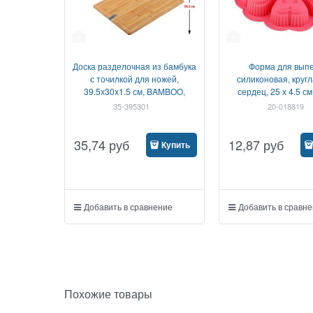
2
2
Доска разделочная из бамбука
Форма для выпе
с точилкой для ножей,
силиконовая, кругл
39.5х30х1.5 см, BAMBOO,
сердец, 25 х 4.5 см
PERFECTO LINEA
DOVE, PERFECTO
35-395301
20-018819
35,74
руб
12,87
руб
Купить
Добавить в сравнение
Добавить в сравн
Похожие товары