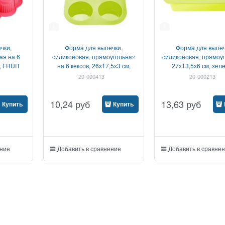
1
1
чки,
Форма для выпечки,
Форма для выпеч
ая на 6
силиконовая, прямоугольная
силиконовая, прямоу
, FRUIT
на 6 кексов, 26х17,5х3 см,
27х13,5х6 см, зел
 LINEA
зеленая, PERFECTO LINEA
PERFECTO LIN
20-000413
20-000213
10,24
руб
13,63
руб
Купить
Купить
ение
Добавить в сравнение
Добавить в сравне