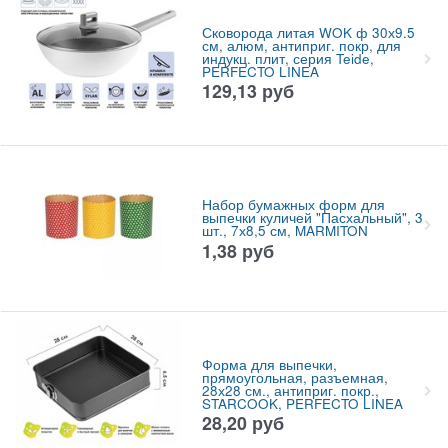
Сковорода литая WOK ф 30х9.5
см, алюм, антиприг. покр, для
индукц. плит, серия Teide,
PERFECTO LINEA
129,13
руб
Набор бумажных форм для
выпечки куличей "Пасхальный", 3
шт., 7х8,5 см, MARMITON
1,38
руб
Форма для выпечки,
прямоугольная, разъемная,
28х28 см., антиприг. покр.,
STARCOOK, PERFECTO LINEA
28,20
руб