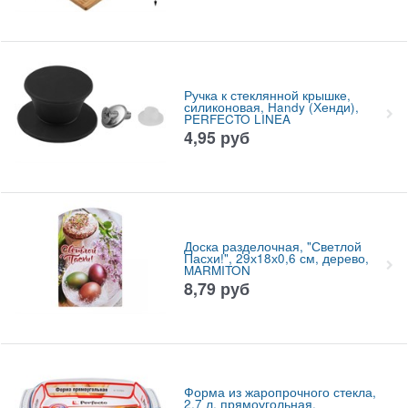
Ручка к стеклянной крышке,
силиконовая, Handy (Хенди),
PERFECTO LINEA
4,95
руб
Доска разделочная, "Светлой
Пасхи!", 29х18х0,6 см, дерево,
MARMITON
8,79
руб
Форма из жаропрочного стекла,
2.7 л, прямоугольная,