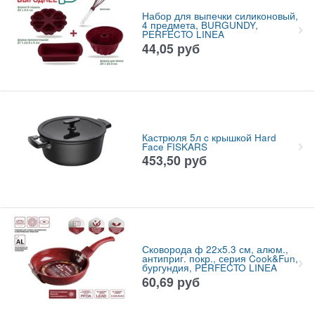
Набор для выпечки силиконовый,
4 предмета, BURGUNDY,
PERFECTO LINEA
44,05
руб
Кастрюля 5л c крышкой Hard
Face FISKARS
453,50
руб
Сковорода ф 22х5.3 см, алюм.,
антиприг. покр., серия Cook&Fun,
бургундия, PERFECTO LINEA
60,69
руб