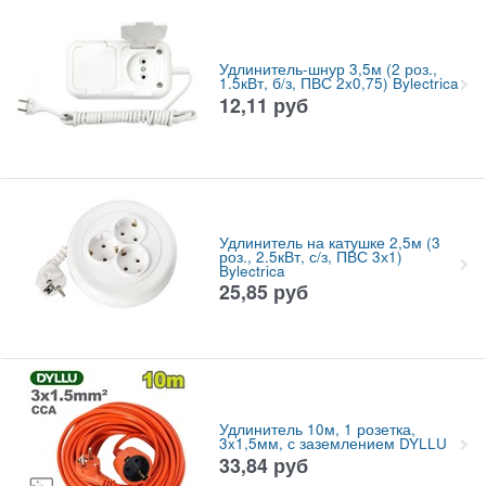
Удлинитель-шнур 3,5м (2 роз.,
1.5кВт, б/з, ПВС 2x0,75) Bylectrica
12,11
руб
Удлинитель на катушке 2,5м (3
роз., 2.5кВт, с/з, ПВС 3х1)
Bylectrica
25,85
руб
Удлинитель 10м, 1 розетка,
3x1,5мм, с заземлением DYLLU
33,84
руб