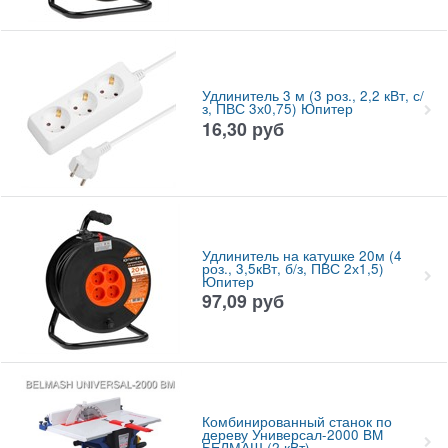
Удлинитель 3 м (3 роз., 2,2 кВт, с/
з, ПВС 3х0,75) Юпитер
16,30
руб
Удлинитель на катушке 20м (4
роз., 3,5кВт, б/з, ПВС 2х1,5)
Юпитер
97,09
руб
Комбинированный станок по
дереву Универсал-2000 BM
БЕЛМАШ (2 кВт)