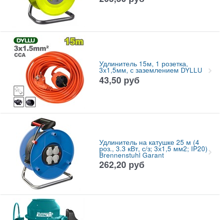
Удлинитель 15м, 1 розетка,
3x1,5мм, с заземлением DYLLU
43,50
руб
Удлинитель на катушке 25 м (4
роз., 3.3 кВт, с/з; 3х1,5 мм2; IP20)
Brennenstuhl Garant
262,20
руб