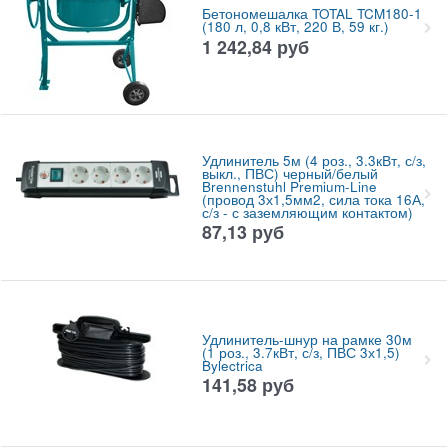
Бетономешалка TOTAL TCM180-1
(180 л, 0,8 кВт, 220 В, 59 кг.)
1 242,84
руб
Удлинитель 5м (4 роз., 3.3кВт, с/з,
выкл., ПВС) черный/белый
Brennenstuhl Premium-Line
(провод 3х1,5мм2, сила тока 16А,
с/з - с заземляющим контактом)
87,13
руб
Удлинитель-шнур на рамке 30м
(1 роз., 3.7кВт, с/з, ПВС 3х1,5)
Bylectrica
141,58
руб