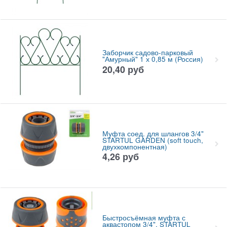
Заборчик садово-парковый
"Амурный" 1 х 0,85 м (Россия)
20,40
руб
Муфта соед. для шлангов 3/4"
STARTUL GARDEN (soft touch,
двухкомпонентная)
4,26
руб
Быстросъёмная муфта с
аквастопом 3/4", STARTUL