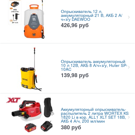
Опрыскиватель 12 л.
аккумуляторный 21 В, АКБ 2 А/
ч+з/у DAEWOO
426,96
руб
Опрыскиватель аккумуляторный
10 л 12В, АКБ 8 А/ч+з/у, Huter SP-
10AC
139,98
руб
Аккумуляторный опрыскиватель-
распылитель 2 литра WORTEX KS
1820 Li в кор. ALL1 XLT SET 18В,
АКБ 4 А/ч, 200 мл/мин
380
руб