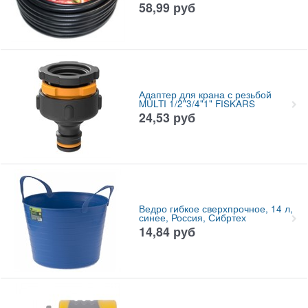
58,99
руб
Адаптер для крана с резьбой
MULTI 1/2"3/4"1" FISKARS
24,53
руб
Ведро гибкое сверхпрочное, 14 л,
синее, Россия, Сибртех
14,84
руб