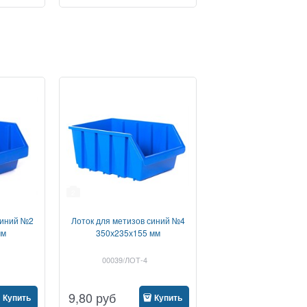
2
синий №2
Лоток для метизов синий №4
мм
350х235х155 мм
00039/ЛОТ-4
9,80
руб
Купить
Купить