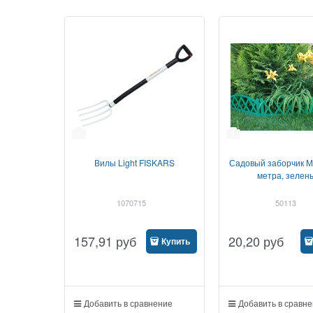
1
3
Вилы Light FISKARS
Садовый заборчик 
метра, зелен
1070715
50113
157,91
руб
20,20
руб
Купить
Добавить в сравнение
Добавить в сравн