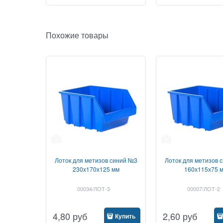
Похожие товары
1
1
Лоток для метизов синий №3
Лоток для метизов 
230х170х125 мм
160х115х75 
00034/ЛОТ-3
00007/ЛОТ-2
4,80
руб
2,60
руб
Купить