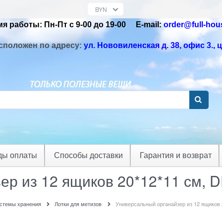
я работы: Пн-Пт с 9-00 до 19-00 Е-mail:
order@full-hou
сположен по адресу:
ул. Нововиленская д. 38, офис 3.
, 
ды оплаты
Способы доставки
Гарантия и возврат
ер из 12 ящиков 20*12*11 см,
истемы хранения
Лотки для метизов
Универсальный органайзер из 12 ящиков