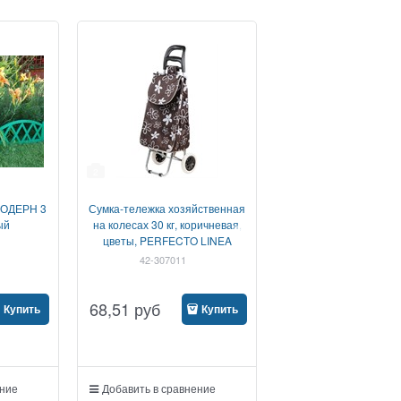
2
МОДЕРН 3
Сумка-тележка хозяйственная
ый
на колесах 30 кг, коричневая,
цветы, PERFECTO LINEA
42-307011
68,51
руб
Купить
Купить
ение
Добавить в сравнение