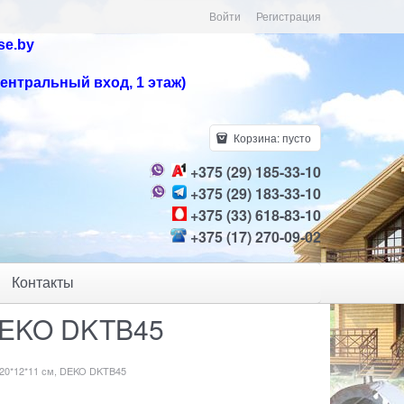
Войти
Регистрация
se.by
центральный вход, 1 этаж)
Корзина:
пусто
+375 (29) 185-33-10
+375 (29) 183-33-10
+375 (33) 618-83-10
+375 (17) 270-09-02
Контакты
 DEKO DKTB45
 20*12*11 см, DEKO DKTB45