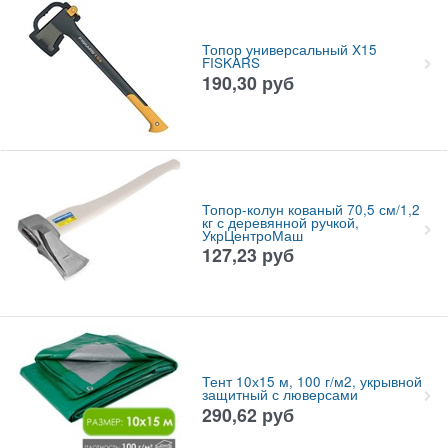
Топор универсальный X15
FISKARS
190,30
руб
Топор-колун кованый 70,5 см/1,2
кг с деревянной ручкой,
УкрЦентроМаш
127,23
руб
Тент 10х15 м, 100 г/м2, укрывной
защитный с люверсами
290,62
руб