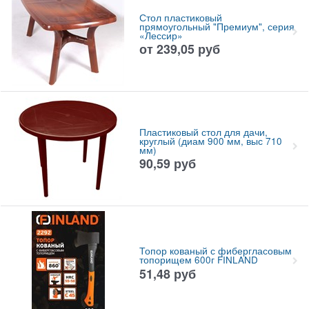
Стол пластиковый
прямоугольный "Премиум", серия
«Лессир»
от
239,05
руб
Пластиковый стол для дачи,
круглый (диам 900 мм, выс 710
мм)
90,59
руб
Топор кованый с фибергласовым
топорищем 600г FINLAND
51,48
руб