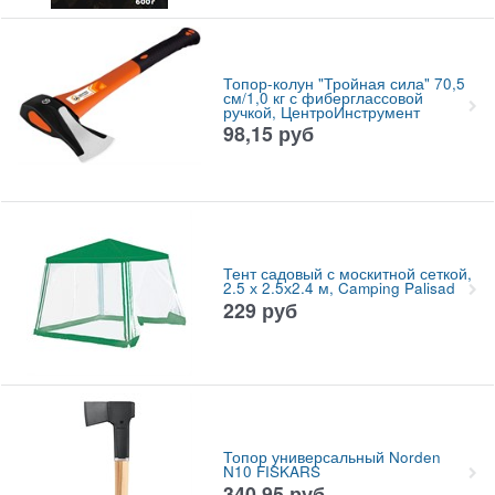
Топор-колун "Тройная сила" 70,5
см/1,0 кг с фиберглассовой
ручкой, ЦентроИнструмент
98,15
руб
Тент садовый с москитной сеткой,
2.5 х 2.5х2.4 м, Camping Palisad
229
руб
Топор универсальный Norden
N10 FISKARS
340,95
руб