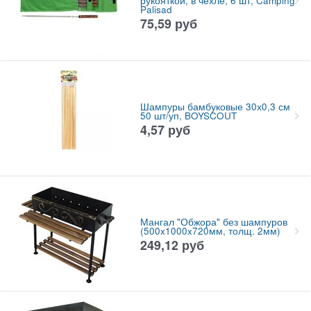
рукояткой, в чехле, 6 шт, Camping
Palisad
75,59
руб
Шампуры бамбуковые 30х0,3 см
50 шт/уп, BOYSCOUT
4,57
руб
Мангал "Обжора" без шампуров
(500x1000x720мм, толщ. 2мм)
249,12
руб