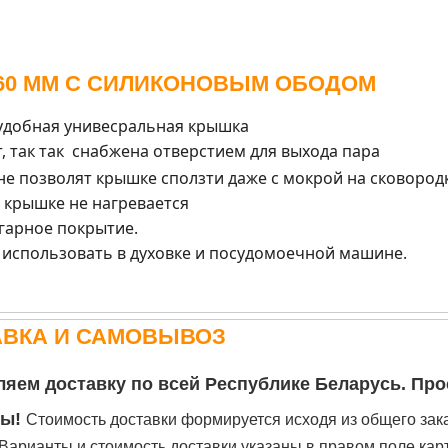
60 ММ С СИЛИКОНОВЫМ ОБОДОМ
 удобная унивесральная крышка
, так так снабжена отверстием для выхода пара
е позволят крышке сползти даже с мокрой на сковородк
 крышке не нагревается
гарное покрытие.
использовать в духовке и посудомоечной машине.
АВКА И САМОВЫВОЗ
яем доставку по всей Республике Беларусь. Про
вы!
Стоимость доставки формируется исходя из общего зак
. Варианты и стоимость доставки указаны в правом поле кар