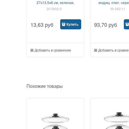
27х13,5х6 см, зеленая,
индукц. плит, сери
PERFECTO LINEA
PERFECTO LI
20-000213
55-242111
13,63
руб
93,70
руб
Купить
Добавить в сравнение
Добавить в сравн
Похожие товары