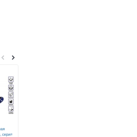
1
1
ная
Кастрюля из нерж.стали, 2.5 л,
Сковорода ф 26х5.3 см,
, серия
ф 18 x 10.5, серия ARCELIA
антиприг. покр., серия