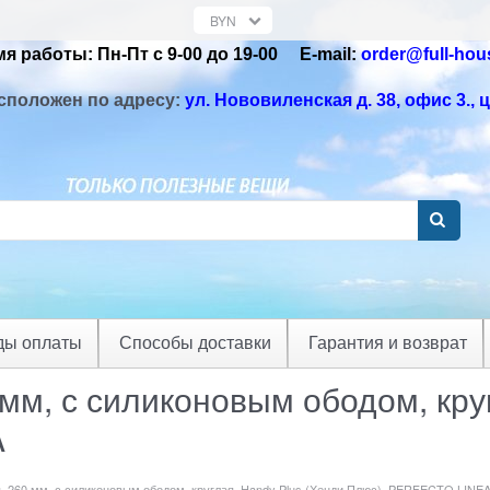
я работы: Пн-Пт с 9-00 до 19-00 Е-mail:
order@full-hou
сположен по адресу:
ул. Нововиленская д. 38, офис 3.
, 
ды оплаты
Способы доставки
Гарантия и возврат
мм, с силиконовым ободом, кру
A
, 260 мм, с силиконовым ободом, круглая, Handy Plus (Хенди Плюс), PERFECTO LINE