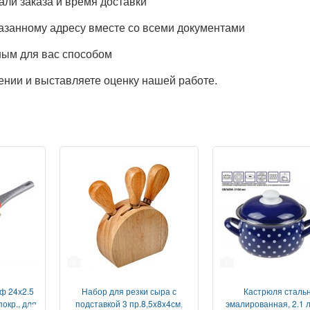
ли заказа и время доставки
азанному адресу вместе со всеми документами
ым для вас способом
нии и выставляете оценку нашей работе.
5
1
ф 24х2.5
Набор для резки сыра с
Кастрюля сталь
покр., для
подставкой 3 пр.8,5x8x4см,
эмалированная, 2.1 л