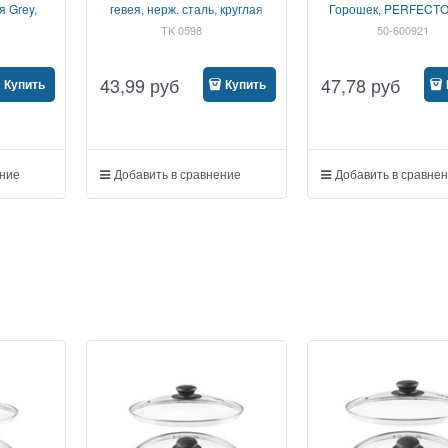
я Grey,
гевея, нерж. сталь, круглая
Горошек, PERFECTO
NEA
(подходит для всех ти
TK 0598
50-600921
включая индукц
43,99
руб
47,78
руб
Купить
Купить
ение
Добавить в сравнение
Добавить в сравне