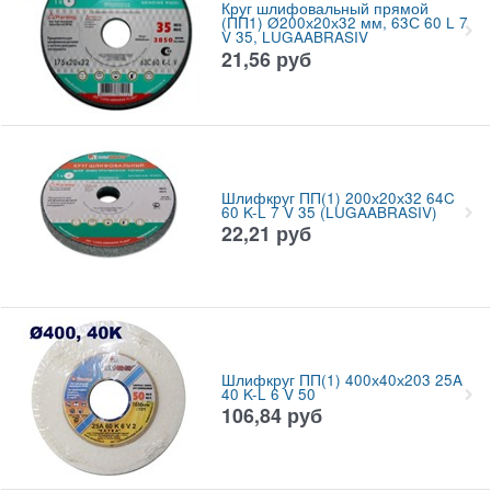
Круг шлифовальный прямой
(ПП1) Ø200х20х32 мм, 63С 60 L 7
V 35, LUGAABRASIV
21,56
руб
Шлифкруг ПП(1) 200х20х32 64C
60 K-L 7 V 35 (LUGAABRASIV)
22,21
руб
Шлифкруг ПП(1) 400х40х203 25A
40 K-L 6 V 50
106,84
руб