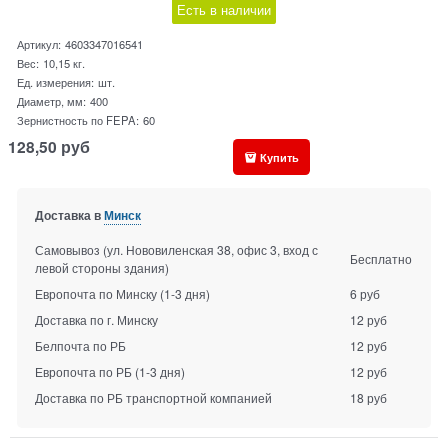
Есть в наличии
Артикул:
4603347016541
Вес:
10,15
кг.
Ед. измерения:
шт.
Диаметр, мм:
400
Зернистность по FEPA:
60
128,50
руб
Купить
Доставка в
Минск
Самовывоз (ул. Нововиленская 38, офис 3, вход с
Бесплатно
левой стороны здания)
Европочта по Минску
(1-3 дня)
6 руб
Доставка по г. Минску
12 руб
Белпочта по РБ
12 руб
Европочта по РБ
(1-3 дня)
12 руб
Доставка по РБ транспортной компанией
18 руб