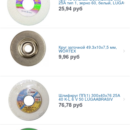
25А тип 1, зерно 60, белый, LUGA
25,94
руб
Круг заточной 49.3х10х7,5 мм,
WORTEX
9,96
руб
Шлифкруг ПП(1) 300х40х76 25A
40 K-L 6 V 50 LUGAABRASIV
76,78
руб