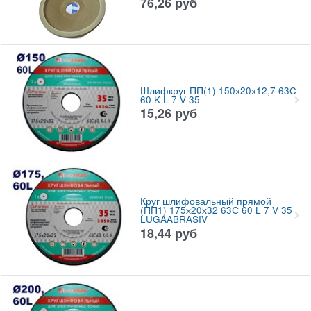
76,26
руб
Шлифкруг ПП(1) 150х20х12,7 63C
60 K-L 7 V 35
15,26
руб
Круг шлифовальный прямой
(ПП1) 175х20х32 63С 60 L 7 V 35
LUGAABRASIV
18,44
руб