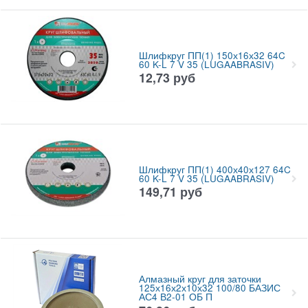
Шлифкруг ПП(1) 150х16х32 64C
60 K-L 7 V 35 (LUGAABRASIV)
12,73
руб
Шлифкруг ПП(1) 400х40х127 64C
60 K-L 7 V 35 (LUGAABRASIV)
149,71
руб
Алмазный круг для заточки
125х16х2х10х32 100/80 БАЗИС
АС4 В2-01 ОБ П