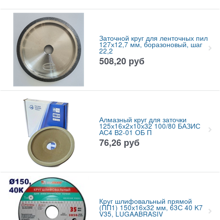
Заточной круг для ленточных пил
127х12,7 мм, боразоновый, шаг
22,2
508,20
руб
Алмазный круг для заточки
125х16х2х10х32 100/80 БАЗИС
АС4 В2-01 ОБ П
76,26
руб
Круг шлифовальный прямой
(ПП1) 150х16х32 мм, 63С 40 K7
V35, LUGAABRASIV