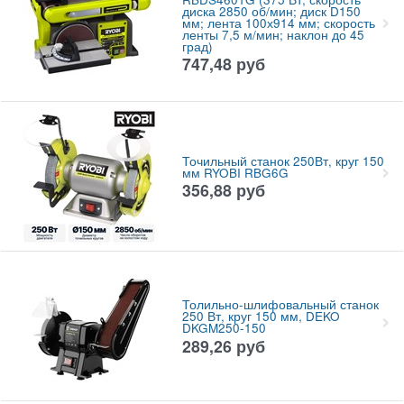
диска 2850 об/мин; диск D150
мм; лента 100х914 мм; скорость
ленты 7,5 м/мин; наклон до 45
град)
747,48
руб
Точильный станок 250Вт, круг 150
мм RYOBI RBG6G
356,88
руб
Толильно-шлифовальный станок
250 Вт, круг 150 мм, DEKO
DKGM250-150
289,26
руб