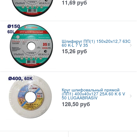
11,69
руб
Шлифкруг ПП(1) 150х20х12,7 63C
60 K-L 7 V 35
15,26
руб
Круг шлифовальный прямой
(ПП1) 400х40х127 25А 60 K 6 V
50 LUGAABRASIV
128,50
руб