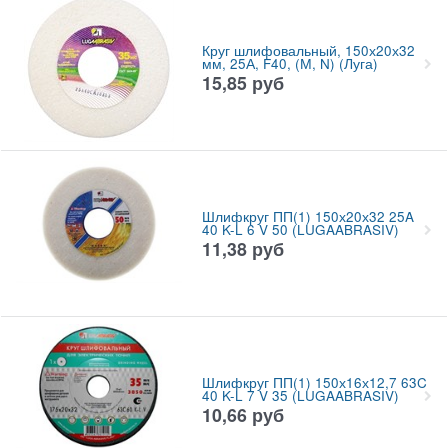
Круг шлифовальный, 150х20х32
мм, 25А, F40, (М, N) (Луга)
15,85
руб
Шлифкруг ПП(1) 150х20х32 25A
40 K-L 6 V 50 (LUGAABRASIV)
11,38
руб
Шлифкруг ПП(1) 150х16х12,7 63C
40 K-L 7 V 35 (LUGAABRASIV)
10,66
руб