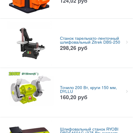
124,02
руб
Станок тарельчато-ленточный
шлифовальный Zitrek DBS-250
298,26
руб
Точило 200 Вт, круги 150 мм,
DYLLU
160,20
руб
Шлифовальный станок RYOBI
RBDS4601G (375 Вт; скорость