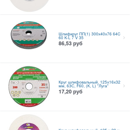
Шлифкруг ПП(1) 300х40х76 64C
60 K-L 7 V 35
86,53
руб
Круг шлифовальный, 125х16х32
мм, 63С, F60, (K, L) "Луга"
17,20
руб