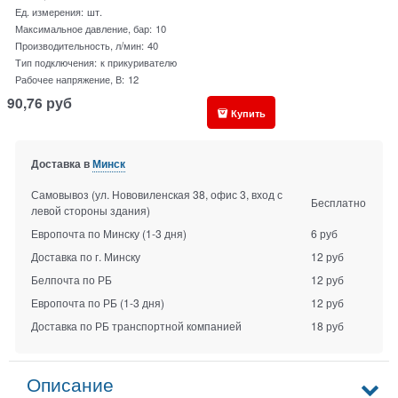
Ед. измерения:
шт.
Максимальное давление, бар:
10
Производительность, л/мин:
40
Тип подключения:
к прикуривателю
Рабочее напряжение, В:
12
90,76
руб
Купить
Доставка в
Минск
Самовывоз (ул. Нововиленская 38, офис 3, вход с
Бесплатно
левой стороны здания)
Европочта по Минску
(1-3 дня)
6 руб
Доставка по г. Минску
12 руб
Белпочта по РБ
12 руб
Европочта по РБ
(1-3 дня)
12 руб
Доставка по РБ транспортной компанией
18 руб
Описание