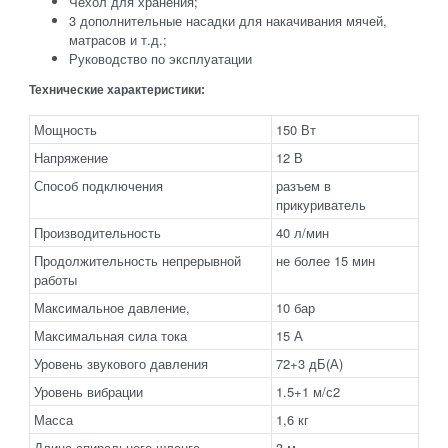
Чехол для хранения;
3 дополнительные насадки для накачивания мячей,
матрасов и т.д.;
Руководство по эксплуатации
Технические характеристики:
Мощность
150 Вт
Напряжение
12 В
Способ подключения
разъем в
прикуриватель
Производительность
40 л/мин
Продолжительность непрерывной
не более 15 мин
работы
Максимальное давление,
10 бар
Максимальная сила тока
15 А
Уровень звукового давления
72+3 дБ(А)
Уровень вибрации
1.5+1 м/с2
Масса
1,6 кг
Длина спирального шланга
3 м