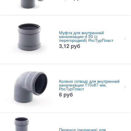
Муфта для внутренней
канализации d 50 (с
перегородкой) РосТурПласт
3,12
руб
Колено (отвод) для внутренней
канализации 110х87 мм,
РосТурПласт
6
руб
Переход (редукция) для