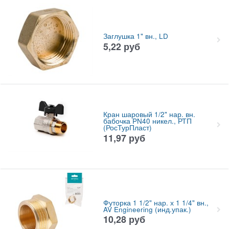
Заглушка 1" вн., LD
5,22
руб
Кран шаровый 1/2" нар. вн.
бабочка PN40 никел., РТП
(РосТурПласт)
11,97
руб
Футорка 1 1/2" нар. х 1 1/4" вн.,
AV Engineering (инд.упак.)
10,28
руб