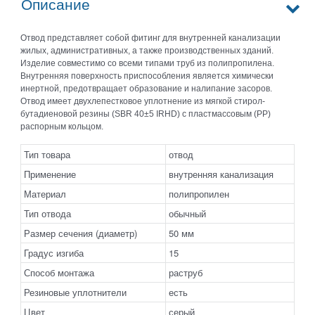
Описание
Отвод представляет собой фитинг для внутренней канализации
жилых, административных, а также производственных зданий.
Изделие совместимо со всеми типами труб из полипропилена.
Внутренняя поверхность приспособления является химически
инертной, предотвращает образование и налипание засоров.
Отвод имеет двухлепестковое уплотнение из мягкой стирол-
бутадиеновой резины (SBR 40±5 IRHD) с пластмассовым (РР)
распорным кольцом.
Тип товара
отвод
Применение
внутренняя канализация
Материал
полипропилен
Тип отвода
обычный
Размер сечения (диаметр)
50 мм
Градус изгиба
15
Способ монтажа
раструб
Резиновые уплотнители
есть
Цвет
серый