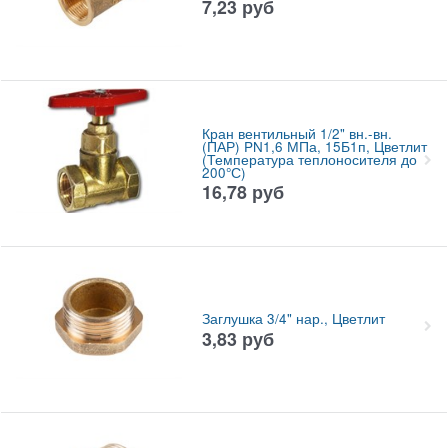
7,23
руб
Кран вентильный 1/2" вн.-вн.
(ПАР) PN1,6 МПа, 15Б1п, Цветлит
(Температура теплоносителя до
200°С)
16,78
руб
Заглушка 3/4" нар., Цветлит
3,83
руб