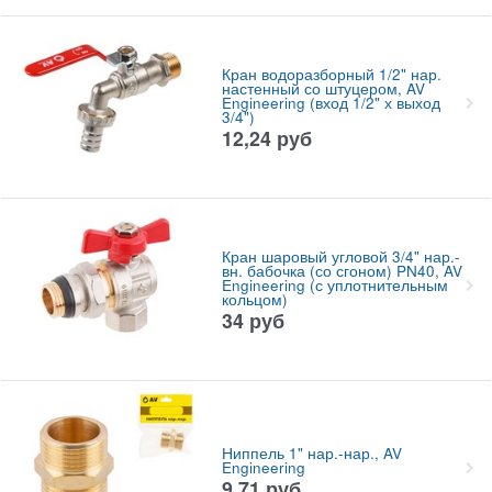
Кран водоразборный 1/2" нар.
настенный со штуцером, AV
Engineering (вход 1/2" х выход
3/4")
12,24
руб
Кран шаровый угловой 3/4" нар.-
вн. бабочка (со сгоном) PN40, AV
Engineering (с уплотнительным
кольцом)
34
руб
Ниппель 1" нар.-нар., AV
Engineering
9,71
руб