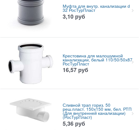
Муфта для внутр. канализации d
32 РосТурПласт
3,10
руб
Крестовина для малошумной
канализации, белый 110/50/50х87
РосТурПласт
16,57
руб
Сливной трап гориз. 50
реш.пласт. 150х150 мм, бел. РТП
(Для внутренней канализации)
(РосТурПласт)
5,36
руб