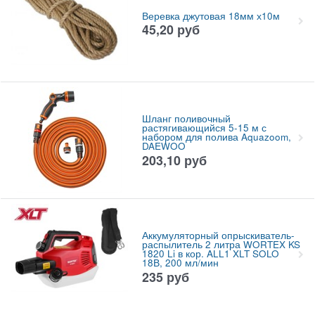
Веревка джутовая 18мм х10м
45,20
руб
Шланг поливочный
растягивающийся 5-15 м с
набором для полива Aquazoom,
DAEWOO
203,10
руб
Аккумуляторный опрыскиватель-
распылитель 2 литра WORTEX KS
1820 Li в кор. ALL1 XLT SOLO
18В, 200 мл/мин
235
руб