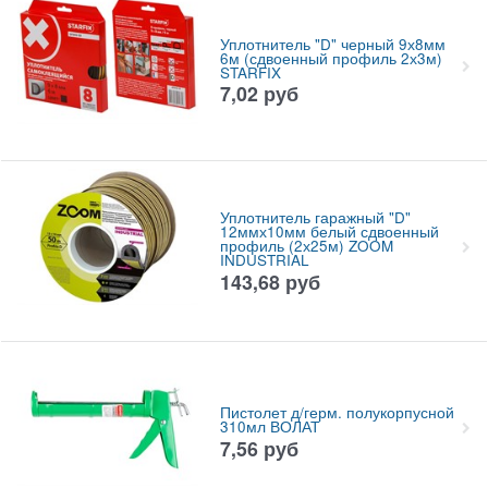
Уплотнитель "D" черный 9х8мм
6м (сдвоенный профиль 2х3м)
STARFIX
7,02
руб
Уплотнитель гаражный "D"
12ммх10мм белый сдвоенный
профиль (2х25м) ZOOM
INDUSTRIAL
143,68
руб
Пистолет д/герм. полукорпусной
310мл ВОЛАТ
7,56
руб