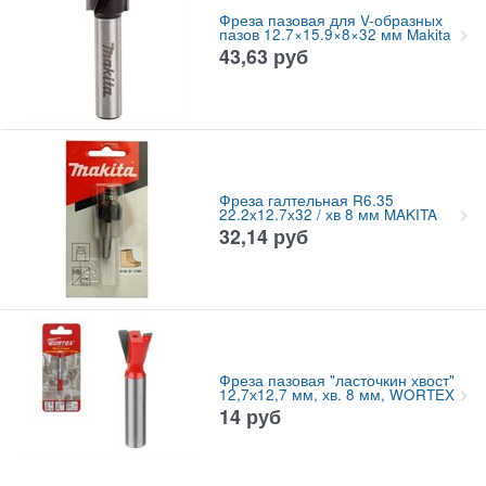
Фреза пазовая для V-образных
пазов 12.7×15.9×8×32 мм Makita
43,63
руб
Фреза галтельная R6.35
22.2x12.7x32 / хв 8 мм MAKITA
32,14
руб
Фреза пазовая "ласточкин хвост"
12,7х12,7 мм, хв. 8 мм, WORTEX
14
руб