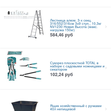
Лестница алюм. 3-х секц.
316/552/316см 3х9 ступ., 10,3кг
NV1230 Новая Высота (макс.
нагрузка 150кг)
584,46
руб
Сукорез плоскостной TOTAL в
наборе с садовыми ножницами и
секатором
102,24
руб
Ящик хозяйственный с ручками
40л непищевой