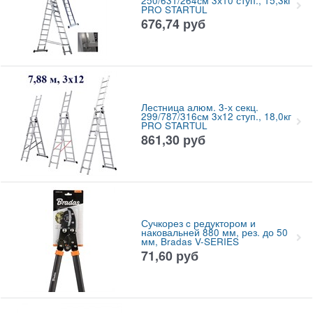
250/631/264см 3х10 ступ., 15,3кг
PRO STARTUL
676,74
руб
Лестница алюм. 3-х секц.
299/787/316см 3х12 ступ., 18,0кг
PRO STARTUL
861,30
руб
Сучкорез c редуктором и
наковальней 880 мм, рез. до 50
мм, Bradas V-SERIES
71,60
руб