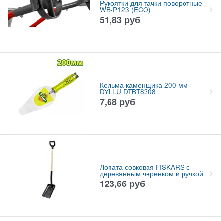
Рукоятки для тачки поворотные
WB-P123 (ECO)
51,83
руб
Кельма каменщика 200 мм
DYLLU DTBT8308
7,68
руб
Лопата совковая FISKARS с
деревянным черенком и ручкой
123,66
руб