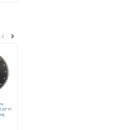
1
1
по
Алмазный диск по
Алмазный диск по жел
2.23*10
железобетону 300x25,4*x10
400*25,4/12*10 Industri
erg
Industrial Hard Hilberg
Hilberg
HI807
HI809