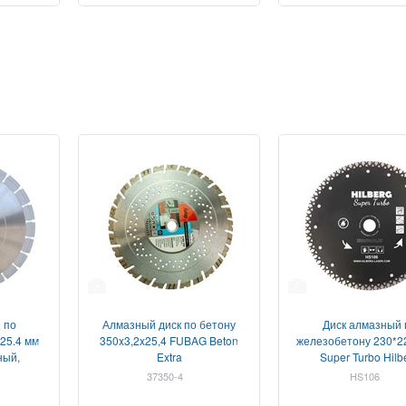
2
1
 по
Алмазный диск по бетону
Диск алмазный 
25.4 мм
350x3,2x25,4 FUBAG Beton
железобетону 230*2
ный,
Extra
Super Turbo Hilb
(РБ)
37350-4
HS106