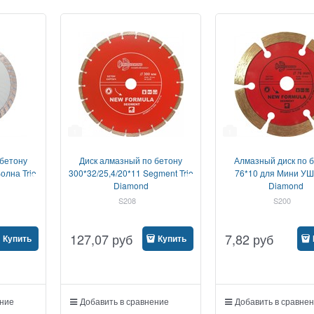
1
1
 бетону
Диск алмазный по бетону
Алмазный диск по 
олна Trio
300*32/25,4/20*11 Segment Trio
76*10 для Мини УШ
Diamond
Diamond
S208
S200
127,07
руб
7,82
руб
Купить
Купить
ение
Добавить в сравнение
Добавить в сравне