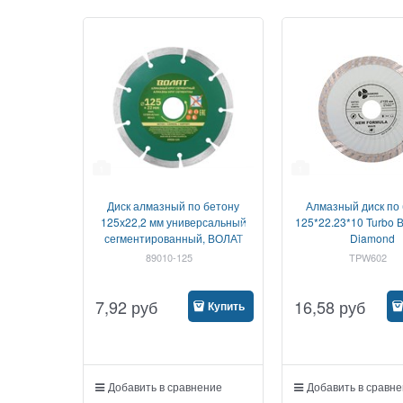
1
1
Диск алмазный по бетону
Алмазный диск по
125х22,2 мм универсальный
125*22.23*10 Turbo В
сегментированный, ВОЛАТ
Diamond
89010-125
TPW602
7,92
руб
16,58
руб
Купить
Добавить в сравнение
Добавить в сравн