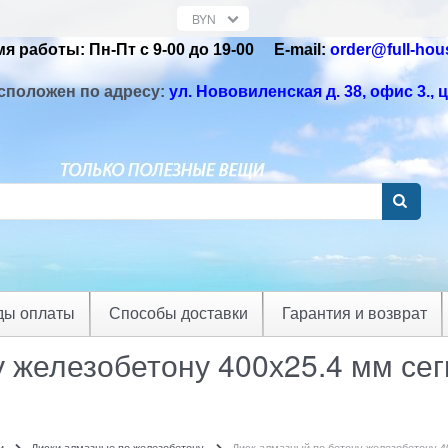
я работы: Пн-Пт с 9-00 до 19-00 Е-mail:
order@full-hou
сположен по адресу:
ул. Нововиленская д. 38, офис 3.
, 
ды оплаты
Способы доставки
Гарантия и возврат
у железобетону 400х25.4 мм се
и
Диски алмазные по железобетону
Диск алмазный по бетону железобетону 