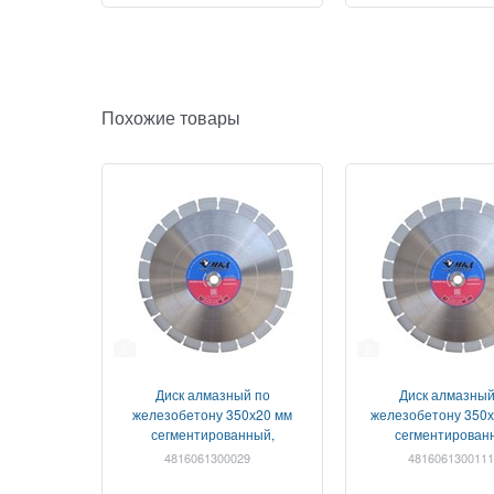
Похожие товары
2
2
Диск алмазный по
Диск алмазный
железобетону 350х20 мм
железобетону 350х
сегментированный,
сегментирован
Профессионал
Профессионал 
4816061300029
4816061300111