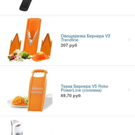
Овощерезка Бернера V3
Trendline
207
руб
Терка Бернера V5 Roko
PowerLine (соломка)
69,70
руб