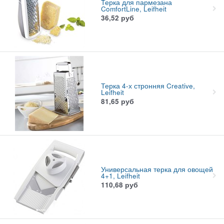
Терка для пармезана
ComfortLine, Leifheit
36,52
руб
Терка 4-х стронняя Creative,
Leifheit
81,65
руб
Универсальная терка для овощей
4+1, Leifheit
110,68
руб