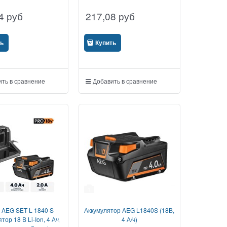
4
руб
217,08
руб
ть
Купить
ть в сравнение
Добавить в сравнение
1
 AEG SET L 1840 S
Аккумулятор AEG L1840S (18В,
тор 18 В Li-Ion, 4 Ач,
4 А/ч)