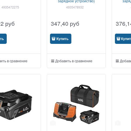
зарядное устройство)
заря
4935472275
4935478932
22
руб
347,40
руб
376,1
ть
Купить
Купи
ить в сравнение
Добавить в сравнение
Добави
1
1