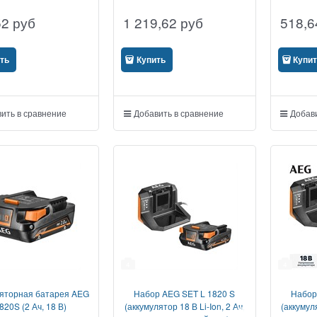
52
руб
1 219,62
руб
518,6
ть
Купить
Купи
ить в сравнение
Добавить в сравнение
Добави
4
4
яторная батарея AEG
Набор AEG SET L 1820 S
Набор
820S (2 Ач, 18 В)
(аккумулятор 18 В Li-Ion, 2 Ач,
(аккумуля