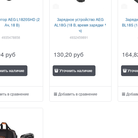
1
1
ятор AEG L1820SHD (2
Зарядное устройство AEG
Зарядн
Ач, 18 В)
AL18G (18 В, время зарядки 1
BL18S (1
ч)
4935478858
4932459891
94
руб
130,20
руб
164,8
нить наличие
Уточнить наличие
Уточн
ить в сравнение
Добавить в сравнение
Добави