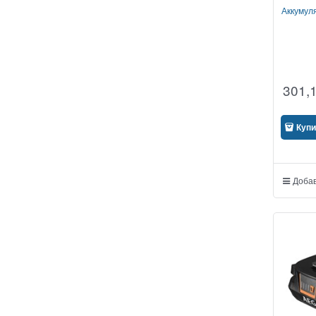
Аккумул
301,
Купи
Добав