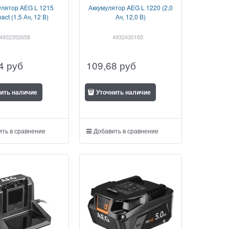
улятор AEG L 1215
Аккумулятор AEG L 1220 (2,0
act (1,5 Ач, 12 В)
Ач, 12,0 В)
4932352658
4932430165
4
руб
109,68
руб
ить наличие
Уточнить наличие
ть в сравнение
Добавить в сравнение