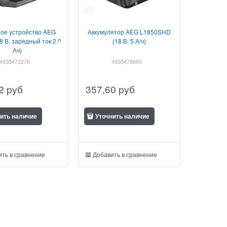
2
ое устройство AEG
Аккумулятор AEG L1850SHD
8 В, зарядный ток 2,0
(18 В, 5 А/ч)
Ач)
4935472276
4935478860
2
руб
357,60
руб
ить наличие
Уточнить наличие
ть в сравнение
Добавить в сравнение