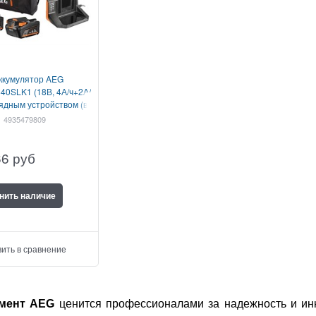
ккумулятор AEG
40SLK1 (18В, 4А/ч+2А/
рядным устройством (в
сумке)
4935479809
66
руб
нить наличие
ить в сравнение
мент AEG
ценится профессионалами за надежность и ин