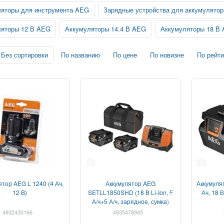
яторы для инструмента AEG
Зарядные устройства для аккумулято
ляторы 12 В AEG
Аккумуляторы 14.4 В AEG
Аккумуляторы 18 В
Без сортировки
По названию
По цене
По новизне
По рейти
1
1
ятор AEG L 1240 (4 Ач,
Аккумулятор AEG
Аккумуля
12 B)
SETLL1850SHD (18 В Li-Ion, 5
Ач, 18 
А/ч+5 А/ч, зарядное, сумка)
4932430166
4935478945