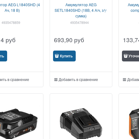
ятор AEG L1840SHD (4
Аккумулятор AEG
Аккум
Ач, 18 В)
SEТL1840SHD (18В, 4 А/ч, з/у,
comp
сумка)
4935478859
4935478944
14
руб
693,90
руб
133,7
ть
Купить
Уточн
ить в сравнение
Добавить в сравнение
Добави