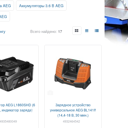
ра AEG
Аккумуляторы 3.6 В AEG
 AEG
нгу
Всего найдено:
17
2
тор AEG L1860SHD (6
Зарядное устройство
В, индикатор заряда)
универсальное AEG BL1418
(14,4-18 В, 30 мин.)
4935480049
4932464542