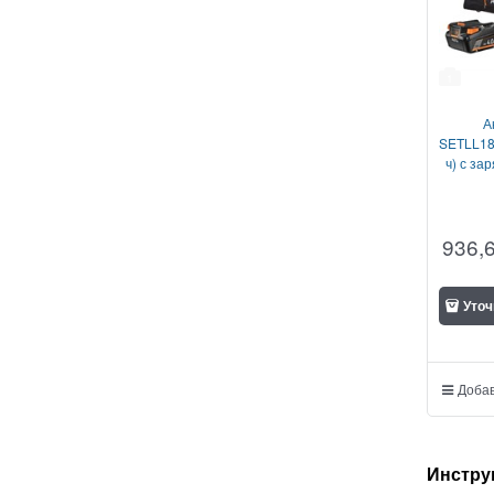
1
А
SETLL18
ч) с за
936,
Уточ
Добав
Инстру