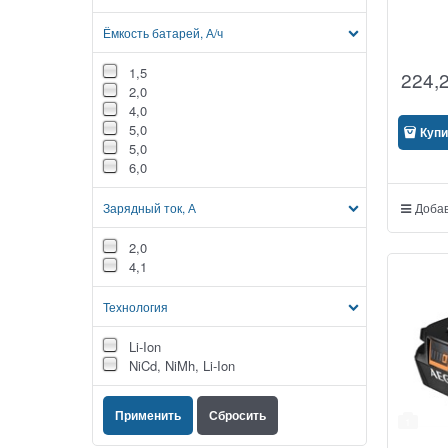
Ёмкость батарей, А/ч
1,5
224,
2,0
4,0
5,0
Купи
5,0
6,0
Зарядный ток, А
Добав
2,0
4,1
Технология
Li-Ion
NiCd, NiMh, Li-Ion
1