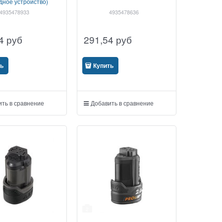
дное устройство)
4935478933
4935478636
4
руб
291,54
руб
ть
Купить
ть в сравнение
Добавить в сравнение
2