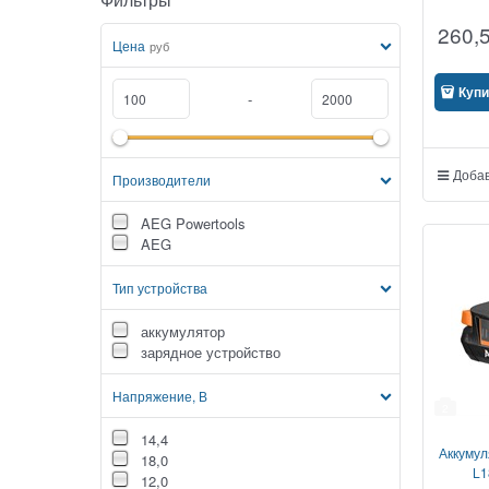
260,
Цена
руб
Купи
-
Добав
Производители
AEG Powertools
AEG
Тип устройства
аккумулятор
зарядное устройство
Напряжение, В
2
14,4
Аккумул
18,0
L1
12,0