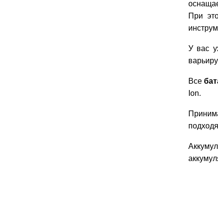
оснащае
При эт
инструм
У вас у
варьируе
Все
бат
Ion.
Принима
подходя
Аккуму
аккумул